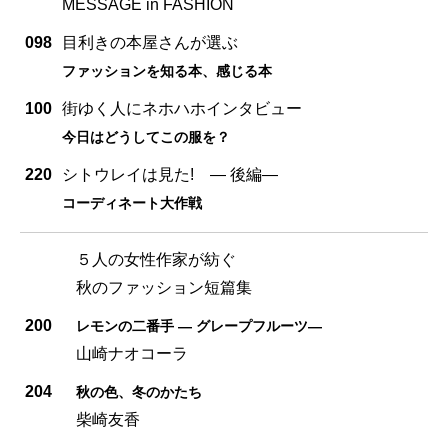
MESSAGE in FASHION
098
目利きの本屋さんが選ぶ
ファッションを知る本、感じる本
100
街ゆく人にネホハホインタビュー
今日はどうしてこの服を？
220
シトウレイは見た! ― 後編―
コーディネート大作戦
５人の女性作家が紡ぐ
秋のファッション短篇集
200
レモンの二番手 ― グレープフルーツ―
山崎ナオコーラ
204
秋の色、冬のかたち
柴崎友香