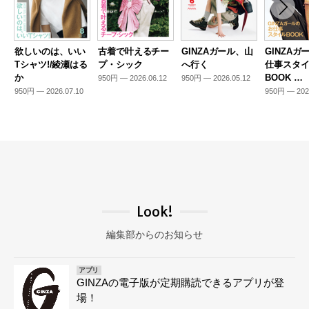
欲しいのは、いい
古着で叶えるチー
GINZAガール、山
GINZAガ
Tシャツ!/綾瀬はる
プ・シック
へ行く
仕事スタ
か
BOOK …
950円 — 2026.06.12
950円 — 2026.05.12
950円 — 2026.07.10
950円 — 202
Look!
編集部からのお知らせ
アプリ
GINZAの電子版が定期購読できるアプリが登
場！