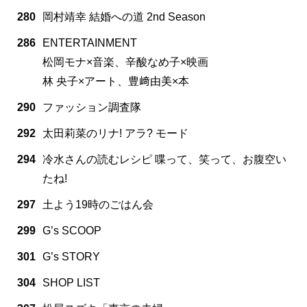
280
岡村靖幸 結婚への道 2nd Season
286
ENTERTAINMENT
松岡モナ×音楽、辛酸なめ子×映画
林 央子×アート、豊﨑由美×本
290
ファッション調査隊
292
太田莉菜のリナ! アラ? モード
294
冷水さんの読むレシピ 喋って、笑って、お腹空い
たね!
297
土よう19時のごはん会
299
G’s SCOOP
301
G’s STORY
304
SHOP LIST