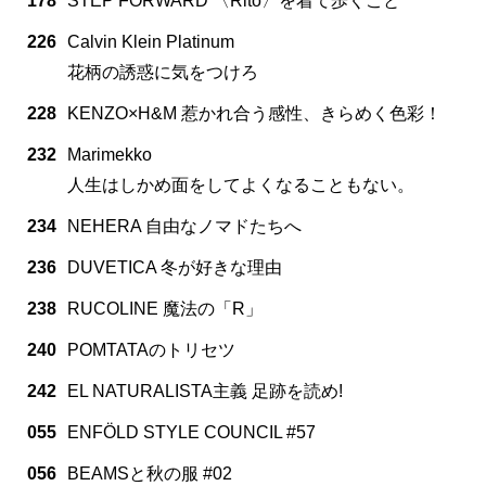
178
STEP FORWARD 〈Rito〉を着て歩くこと
226
Calvin Klein Platinum
花柄の誘惑に気をつけろ
228
KENZO×H&M 惹かれ合う感性、きらめく色彩！
232
Marimekko
人生はしかめ面をしてよくなることもない。
234
NEHERA 自由なノマドたちへ
236
DUVETICA 冬が好きな理由
238
RUCOLINE 魔法の「R」
240
POMTATAのトリセツ
242
EL NATURALISTA主義 足跡を読め!
055
ENFÖLD STYLE COUNCIL #57
056
BEAMSと秋の服 #02