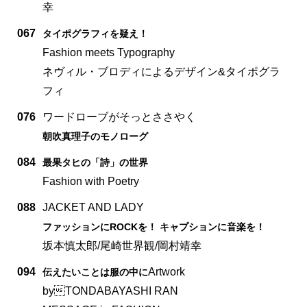
幸
067
タイポグラフィを疑え！
Fashion meets Typography
ネヴィル・ブロディによるデザイン&タイポグラ
フィ
076
ワードローブがそっとささやく
朝吹真理子のモノローグ
084
最果タヒの「詩」の世界
Fashion with Poetry
088
JACKET AND LADY
ファッションにROCKを！ キャプションに音楽を！
坂本慎太郎/尾崎世界観/岡村靖幸
094
Artwork
伝えたいことは服の中に
byTONDABAYASHI RAN