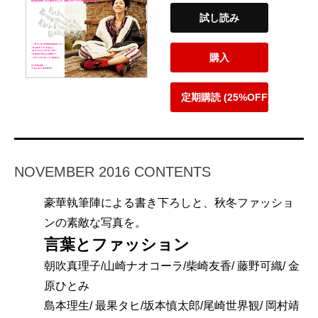
試し読み
購入
定期購読 (25%OFF)
NOVEMBER 2016 CONTENTS
豪華執筆陣による書き下ろしと、秋冬ファッショ
ンの素敵な写真を。
言葉とファッション
朝吹真理子/山崎ナオコーラ/柴崎友香/ 藤野可織/ 金
原ひとみ
島本理生/ 最果タヒ/坂本慎太郎/尾崎世界観/ 岡村靖