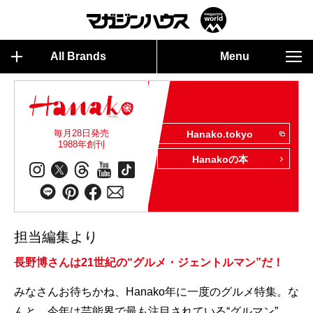
All Brands
Menu
毎月28日発売
Hanako.tokyo
1988年創刊
Hanakoの本
担当編集より
長野博さんは21世紀の“グルメ・ジェントルマン”だ！
みなさんお待ちかね、Hanako年に一度のグルメ特集。な
んと、今年は芸能界で最も注目されている“グルマン”、