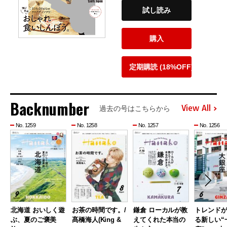
試し読み
購入
定期購読 (18%OFF)
Backnumber
View All
過去の号はこちらから
No. 1259
No. 1258
No. 1257
No. 1256
北海道 おいしく遊
お茶の時間です。/
鎌倉 ローカルが教
トレンド
ぶ、夏のご褒美
髙橋海人(King &
えてくれた本当の
る新しい“