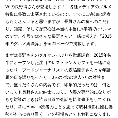
V6の長野博さんが登場します！ 各種メディアのグルメ
特集に多数ご出演されているので、すでにご存知の読者
もたくさんいると思いますが、長野さんの食へのこだわ
り、知識、そして探究心は本当の本当に<半端ではない>
のです。今号ではそんな長野さんと一緒に考えた「2015
年のグルメ総決算」を全21ページで掲載します。
まずは長野さんのグルマンっぷりを徹底調査。2015年後
半にオープンした注目のレストラン＆カフェを一緒に巡
ったり、フードジャーナリストの森脇慶子さんと今年話
題の店を語りあったり、3人の<食の達人>との対談ま
で。盛りだくさんの内容です。印象的だったのは、何と
いっても長野さんの紳士っぷり。内容が専門的になりが
ちな対談のときは読者目線で会話を軌道修正をしてくれ
たり、常にHanako読者のことを思って取材撮影に臨む姿
勢が本当に有り難く、どの現場もとても勉強になりまし