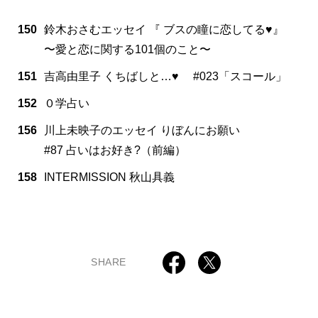
150
鈴木おさむエッセイ 『 ブスの瞳に恋してる♥』
〜愛と恋に関する101個のこと〜
151
吉高由里子 くちばしと…♥ #023「スコール」
152
０学占い
156
川上未映子のエッセイ りぼんにお願い
#87 占いはお好き?（前編）
158
INTERMISSION 秋山具義
SHARE