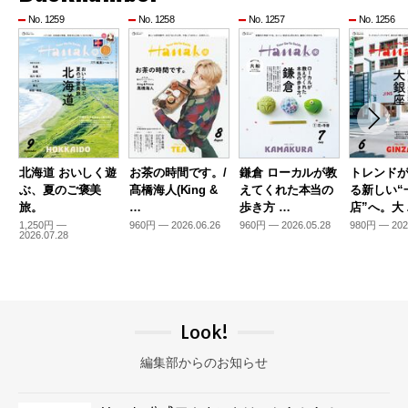
No. 1259
No. 1258
No. 1257
No. 1256
北海道 おいしく遊
お茶の時間です。/
鎌倉 ローカルが教
トレンド
ぶ、夏のご褒美
髙橋海人(King &
えてくれた本当の
る新しい“
旅。
…
歩き方 …
店”へ。大
1,250円 —
960円 — 2026.06.26
960円 — 2026.05.28
980円 — 202
2026.07.28
Look!
編集部からのお知らせ