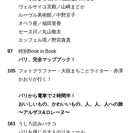
ヴェルサイユ宮殿／山崎まどか
ルーヴル美術館／中野京子
オペラ座／福田里香
セーヌ川／丸山敬太
エッフェル塔／野宮真貴
97
特別Book in Book
パリ、完全マップブック！
105
フォトグラファー・大段まちことライター・赤澤
かおりが行く！
パリから電車で２時間半！
おいしいもの、かわいいもの、人、人、人への旅
〜アルザス&ロレーヌ〜
161
うしろ読みハナコ
パリを感じる大人のリキュール