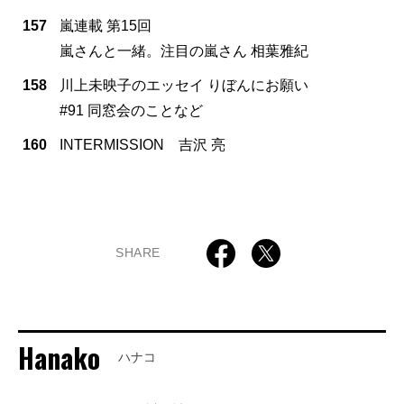
157
嵐連載 第15回
嵐さんと一緒。注目の嵐さん 相葉雅紀
158
川上未映子のエッセイ りぼんにお願い
#91 同窓会のことなど
160
INTERMISSION 吉沢 亮
SHARE
Hanako
ハナコ