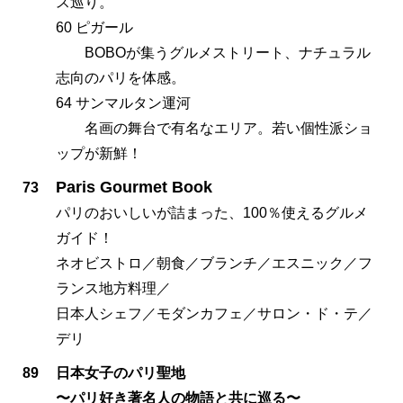
ス巡り。
60 ピガール
BOBOが集うグルメストリート、ナチュラル
志向のパリを体感。
64 サンマルタン運河
名画の舞台で有名なエリア。若い個性派ショ
ップが新鮮！
Paris Gourmet Book
73
パリのおいしいが詰まった、100％使えるグルメ
ガイド！
ネオビストロ／朝食／ブランチ／エスニック／フ
ランス地方料理／
日本人シェフ／モダンカフェ／サロン・ド・テ／
デリ
89
日本女子のパリ聖地
〜パリ好き著名人の物語と共に巡る〜