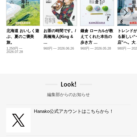
北海道 おいしく遊
お茶の時間です。/
鎌倉 ローカルが教
トレンド
ぶ、夏のご褒美
髙橋海人(King &
えてくれた本当の
る新しい“
旅。
…
歩き方 …
店”へ。大
1,250円 —
960円 — 2026.06.26
960円 — 2026.05.28
980円 — 202
2026.07.28
Look!
編集部からのお知らせ
Hanako公式アカウントはこちらから！