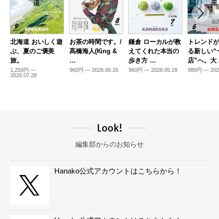
北海道 おいしく遊
お茶の時間です。/
鎌倉 ローカルが教
トレンド
ぶ、夏のご褒美
髙橋海人(King &
えてくれた本当の
る新しい“
旅。
…
歩き方 …
店”へ。大
1,250円 —
960円 — 2026.06.26
960円 — 2026.05.28
980円 — 202
2026.07.28
Look!
編集部からのお知らせ
Hanako公式アカウントはこちらから！