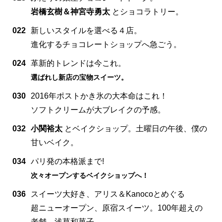
岩橋玄樹＆神宮寺勇太
とショコラトリー。
022
新しいスタイルを選べる４店。
進化するチョコレートショップへ急ごう。
024
革新的トレンドは今これ。
選ばれし新店の宝物スイーツ。
030
2016年ポストかき氷の大本命はこれ！
ソフトクリームが大ブレイクの予感。
032
小関裕太
とベイクショップ。土曜日の午後、僕の
甘いベイク。
034
パリ発の本格派まで!
次々オープンするベイクショップへ！
036
スイーツ大好き、アリス＆Kanocoとめぐる
超ニューオープン、原宿スイーツ。100年超えの
老舗、浅草和菓子。