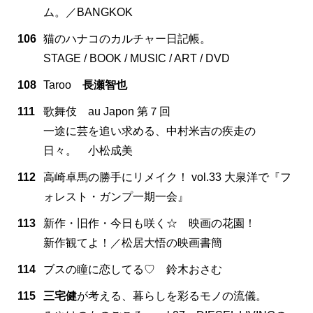
ム。／BANGKOK
106
猫のハナコのカルチャー日記帳。
STAGE / BOOK / MUSIC / ART / DVD
108
Taroo
長瀬智也
111
歌舞伎 au Japon 第７回
一途に芸を追い求める、中村米吉の疾走の
日々。 小松成美
112
高崎卓馬の勝手にリメイク！ vol.33 大泉洋で『フ
ォレスト・ガンプ一期一会』
113
新作・旧作・今日も咲く☆ 映画の花園！
新作観てよ！／松居大悟の映画書簡
114
ブスの瞳に恋してる♡ 鈴木おさむ
115
三宅健
が考える、暮らしを彩るモノの流儀。