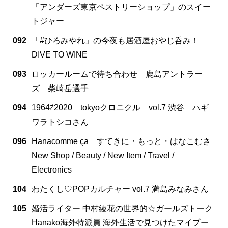
「アンダーズ東京ペストリーショップ」のスイー
トジャー
092
「#ひろみやれ」の今夜も居酒屋おやじ呑み！
DIVE TO WINE
093
ロッカールームで待ち合わせ 鹿島アントラー
ズ 柴崎岳選手
094
1964⇄2020 tokyoクロニクル vol.7 渋谷 ハギ
ワラトシコさん
096
Hanacomme ça すてきに・もっと・はなこむさ
New Shop / Beauty / New Item / Travel /
Electronics
104
わたくし♡POPカルチャー vol.7 満島みなみさん
105
婚活ライター 中村綾花の世界的☆ガールズトーク
Hanako海外特派員 海外生活で見つけたマイブー