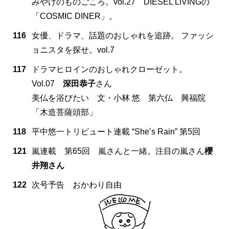
みやけのものごころ。vol.27 DIESEL LIVINGの
「COSMIC DINER」。
116
女優、ドラマ、話題のおしゃれを追跡。 ファッシ
ョニスタを探せ。vol.7
117
ドラマヒロインのおしゃれクローゼット。
Vol.07
深田恭子
さん
美仏を浴びたい 文・小林 悠 第六仏 興福院
「木造菩薩頭部」
118
平中悠一トリビュート連載 “She’s Rain” 第5回
121
嵐連載 第65回 嵐さんと一緒。注目の嵐さん
櫻
井翔さん
122
次号予告 おかわり自由