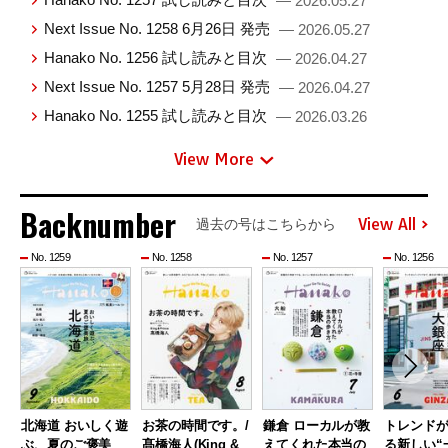
— 2026.05.27
Next Issue No. 1258 6月26日 発売
— 2026.05.27
Hanako No. 1256 試し読みと目次
— 2026.04.27
Next Issue No. 1257 5月28日 発売
— 2026.04.27
Hanako No. 1255 試し読みと目次
— 2026.03.26
View More
Backnumber
View All
過去の号はこちらから
No. 1259
No. 1258
No. 1257
No. 1256
北海道 おいしく遊
お茶の時間です。/
鎌倉 ローカルが教
トレンド
ぶ、夏のご褒美
髙橋海人(King &
えてくれた本当の
る新しい“