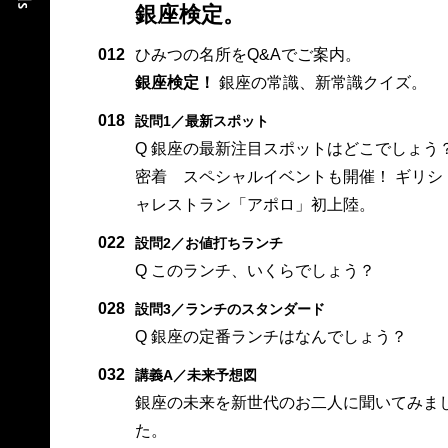
銀座検定。
012
ひみつの名所をQ&Aでご案内。
銀座検定！
銀座の常識、新常識クイズ。
018
設問1／最新スポット
Q 銀座の最新注目スポットはどこでしょう
密着 スペシャルイベントも開催！ ギリシ
ャレストラン「アポロ」初上陸。
022
設問2／お値打ちランチ
Q このランチ、いくらでしょう？
028
設問3／ランチのスタンダード
Q 銀座の定番ランチはなんでしょう？
032
講義A／未来予想図
銀座の未来を新世代のお二人に聞いてみま
た。