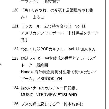
ーランド。 君野倫子
120
「#ひろみやれ」の今夜も居酒屋おやじ呑
み！ まるこ
121
ロッカールームで待ち合わせ vol.11
アメリカンフットボール 中村輝晃クラーク
選手
122
わたくし♡POPカルチャー vol.11 伽奈さん
123
婚活ライター 中村綾花の世界的☆ガールズ
座
トーク 最終回
Hanako海外特派員 海外生活で見つけたマイ
ブーム。／BROOKLYN
124
猫のハナコのカルチャー日記帳。
MUSIC INTERVIEW
FTISLAND
126
ブスの瞳に恋してる♡ 鈴木おさむ