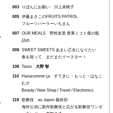
003
りぼんにお願い 川上未映子
005
伊藤まさこのFRUITS PATROL
フルーツパーラーいちまん
007
OUR MEALS 野村友里 青果ミコト屋の瓶
？
詰め
009
SWEET SWEETS あまい乙女になりたい
春を祝って、まだまだイースター！
106
Taroo
大野 智
110
Hanacomme ça すてきに・もっと・はなこ
むさ
Beauty / New Shop / Travel / Electronics
119
歌舞伎 au Japon 最終回
し
海外公演に新作歌舞伎と広がる歌舞伎ワンダ