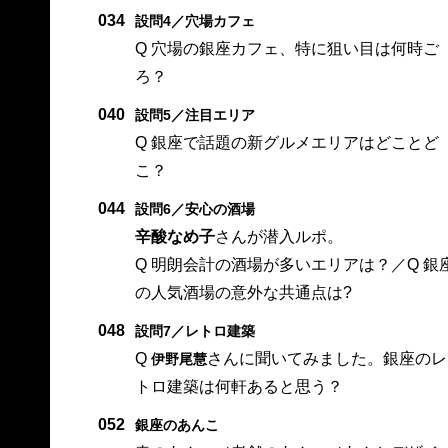
034
設問4／穴場カフェ
Q 穴場の銀座カフェ、特に狙い目は何時ご
ろ？
040
設問5／注目エリア
Q 銀座で話題の新グルメエリアはどことど
こ？
044
設問6／安心の酒場
辛酸なめ子
さんが潜入ルポ。
Q 明朗会計の酒場が多いエリアは？／Q 銀
の人気酒場の意外な共通点は?
048
設問7／レトロ建築
Q
さんに聞いてみました。銀座のレ
伊野尾慧
トロ建築は何軒あると思う？
052
銀座のあんこ