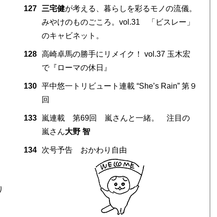
127
三宅健
が考える、暮らしを彩るモノの流儀。
みやけのものごころ。vol.31 「ビスレー」
のキャビネット。
128
高崎卓馬の勝手にリメイク！ vol.37 玉木宏
で『ローマの休日』
130
平中悠一トリビュート連載 “She’s Rain” 第９
、
回
133
嵐連載 第69回 嵐さんと一緒。 注目の
嵐さん
大野 智
134
次号予告 おかわり自由
り