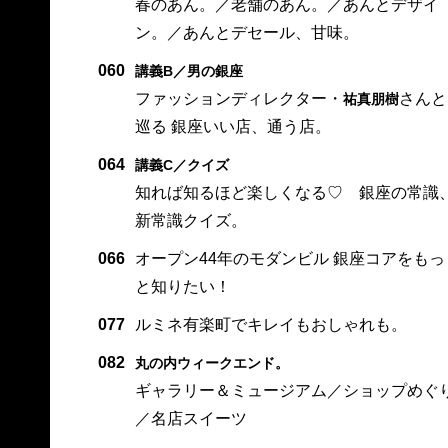
春のあん。／老舗のあん。／あんとデザイ
ン。／あんとデセール、甘味。
060
講義B／男の銀座
ファッションディレクター・
さんと
祐真朋樹
巡る 銀座いい店、通う店。
064
講義C／クイズ
知れば知るほど楽しくなる♡ 銀座の常識
新常識クイズ。
066
オープン44年のモダンビル 銀座コアをもっ
と知りたい！
077
ルミネ有楽町でキレイもおしゃれも。
082
丸の内ウィークエンド。
ギャラリー＆ミュージアム／ショップめぐ
／名店スイーツ