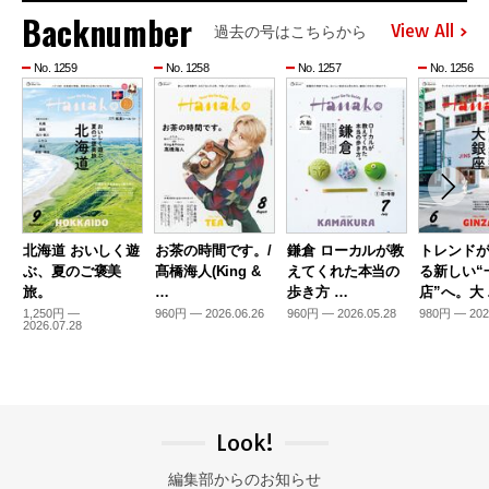
Backnumber
View All
過去の号はこちらから
No. 1259
No. 1258
No. 1257
No. 1256
北海道 おいしく遊
お茶の時間です。/
鎌倉 ローカルが教
トレンド
ぶ、夏のご褒美
髙橋海人(King &
えてくれた本当の
る新しい“
旅。
…
歩き方 …
店”へ。大
1,250円 —
960円 — 2026.06.26
960円 — 2026.05.28
980円 — 202
2026.07.28
Look!
編集部からのお知らせ