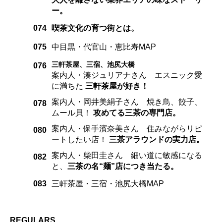
ー。
074
喫茶文化の育つ街とは。
075
中目黒・代官山・恵比寿MAP
三軒茶屋、三宿、池尻大橋
076
案内人・湊ジュリアナさん エスニック愛
に満ちた
三軒茶屋が好き！
案内人・岡井美絹子さん 焼き鳥、餃子、
078
ムール貝！
攻めてる三茶の専門店。
案内人・保手濱奈美さん 住みながらリピ
080
ートしたい店！
三茶アラウンドの実力店。
案内人・柴田圭さん 細い道に敏感になる
082
と、
三茶の名“麺”店につき当たる。
083
三軒茶屋・三宿・池尻大橋MAP
REGULARS