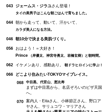
043
ジェームス・ジラユ
さん登場！
タイの美男子はこんな朝ごはんで育ちました。
044
朝から走って、動いて、汗かいて、
カラダ美人になる方法。
046
朝10分で決まる美肌づくり。
056
おはよう！＝大好き！
Prince
（岸優太、神宮寺勇太、岩橋玄樹）と朝時間。
062
イケメンあり、感動あり。
朝ドラヒロインに学ぶ！
066
どこより住みたいTOKYOマイプレイス。
中目黒、代官山、恵比寿
068
まずは中目黒から、名店ぞろいのピザ天国
へ。
案内人・Eitaさん、小林節正さん、野口ア
070
ヤさん、サリュコワ・マリアさん
大人を離さない業界エリアの味なストーリ