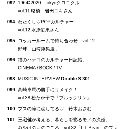
092
1964⇄2020 tokyoクロニクル
vol.11 曙橋 岩田ユキさん
094
わたくし♡POPカルチャー
vol.12 水原佑果さん
095
ロッカールームで待ち合わせ vol.12
野球 山﨑康晃選手
096
猫のハナコのカルチャー日記帳。
CINEMA / BOOK / TV
098
MUSIC INTERVIEW
Double S 301
099
高崎卓馬の勝手にリメイク！
vol.38 松たか子で『ブルックリン』
100
ブスの瞳に恋してる♡ 鈴木おさむ
101
三宅健
が考える、暮らしを彩るモノの流儀。
みやけのものごころ。vol.32「L.L.Bean」のブレ