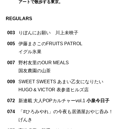
アートで散歩する東京。
REGULARS
003
りぼんにお願い 川上未映子
005
伊藤まさこのFRUITS PATROL
イグル氷果
007
野村友里のOUR MEALS
国友農園の山茶
009
SWEET SWEETS あまい乙女になりたい
HUGO & VICTOR 表参道ヒルズ店
072
新連載 大人POPカルチャーvol.1
小泉今日子
074
「#ひろみやれ」の今夜も居酒屋おやじ呑み！
げんき