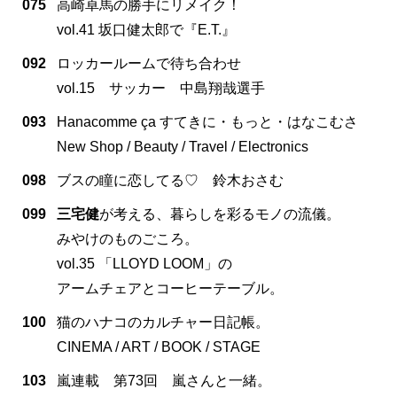
075
高崎卓馬の勝手にリメイク！
vol.41 坂口健太郎で『E.T.』
092
ロッカールームで待ち合わせ
vol.15 サッカー 中島翔哉選手
093
Hanacomme ça すてきに・もっと・はなこむさ
New Shop / Beauty / Travel / Electronics
098
ブスの瞳に恋してる♡ 鈴木おさむ
099
三宅健
が考える、暮らしを彩るモノの流儀。
みやけのものごころ。
vol.35 「LLOYD LOOM」の
アームチェアとコーヒーテーブル。
100
猫のハナコのカルチャー日記帳。
CINEMA / ART / BOOK / STAGE
103
嵐連載 第73回 嵐さんと一緒。