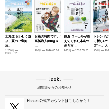
北海道 おいしく遊
お茶の時間です。/
鎌倉 ローカルが教
トレンド
ぶ、夏のご褒美
髙橋海人(King &
えてくれた本当の
る新しい“
旅。
…
歩き方 …
店”へ。大
1,250円 —
960円 — 2026.06.26
960円 — 2026.05.28
980円 — 202
2026.07.28
Look!
編集部からのお知らせ
Hanako公式アカウントはこちらから！