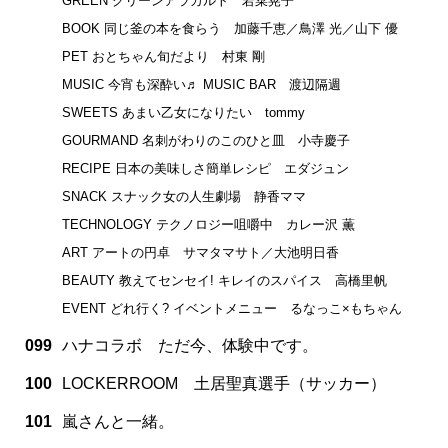
GREEN グリーンアラカルト 若菜晃子
BOOK 同じ釜の本を食らう 加藤千恵／鳥澤 光／山下 優
PET おとちゃん旬だより 村東 剛
MUSIC 今宵も深酔い♬ MUSIC BAR 渡辺隔週
SWEETS あまい乙女になりたい tommy
GOURMAND 名刺がわりのこのひと皿 小寺慶子
RECIPE 日本の美味しさ簡単レシピ エダジュン
SNACK スナック女の人生劇場 静香ママ
TECHNOLOGY テクノロジー咀嚼中 カレー沢 薫
ART アートの円卓 サマタマサト／大池明日香
BEAUTY 教えてセンセイ! キレイのスパイス 高橋里帆
EVENT どれ行く? イベントメニュー るなっこ×もちゃん
099
ハナコラボ ただ今、体験中です。
100
LOCKERROOM 土居聖真選手（サッカー）
101
嵐さんと一緒。