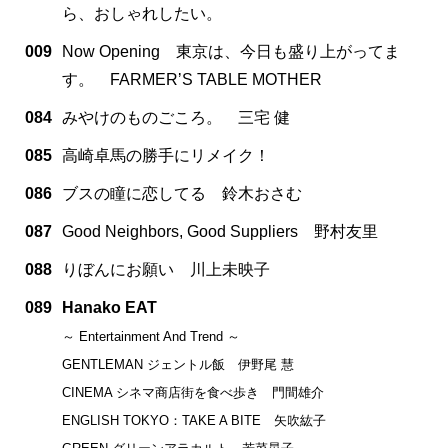
ら、おしゃれしたい。
009
Now Opening 東京は、今日も盛り上がってま
す。 FARMERʼS TABLE MOTHER
084
みやけのものごころ。 三宅 健
085
高崎卓馬の勝手にリメイク！
086
ブスの瞳に恋してる 鈴木おさむ
087
Good Neighbors, Good Suppliers 野村友里
088
りぼんにお願い 川上未映子
089
Hanako EAT
～ Entertainment And Trend ～
GENTLEMAN ジェントル飯 伊野尾 慧
CINEMA シネマ商店街を食べ歩き 門間雄介
ENGLISH TOKYO：TAKE A BITE 矢吹紘子