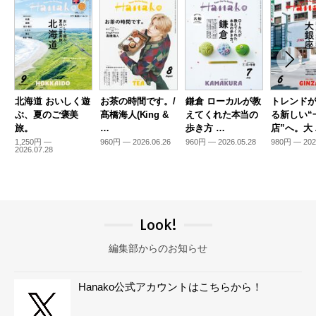
北海道 おいしく遊
お茶の時間です。/
鎌倉 ローカルが教
トレンド
ぶ、夏のご褒美
髙橋海人(King &
えてくれた本当の
る新しい“
旅。
…
歩き方 …
店”へ。大
1,250円 —
960円 — 2026.06.26
960円 — 2026.05.28
980円 — 202
2026.07.28
Look!
編集部からのお知らせ
Hanako公式アカウントはこちらから！