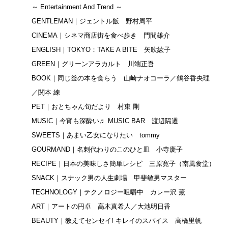
～ Entertainment And Trend ～
GENTLEMAN｜ジェントル飯 野村周平
CINEMA｜シネマ商店街を食べ歩き 門間雄介
ENGLISH｜TOKYO：TAKE A BITE 矢吹紘子
GREEN｜グリーンアラカルト 川端正吾
BOOK｜同じ釡の本を食らう 山崎ナオコーラ／鶴谷香央理
／関本 練
PET｜おとちゃん旬だより 村東 剛
MUSIC｜今宵も深酔い♬ MUSIC BAR 渡辺隔週
SWEETS｜あまい乙女になりたい tommy
GOURMAND｜名刺代わりのこのひと皿 小寺慶子
RECIPE｜日本の美味しさ簡単レシピ 三原寛子（南風食堂）
SNACK｜スナック男の人生劇場 甲斐敏男マスター
TECHNOLOGY｜テクノロジー咀嚼中 カレー沢 薫
ART｜アートの円卓 高木真希人／大池明日香
BEAUTY｜教えてセンセイ! キレイのスパイス 高橋里帆