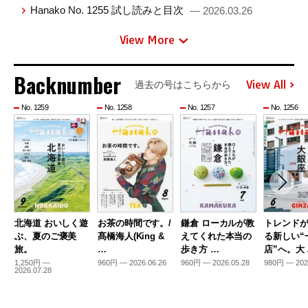
Hanako No. 1255 試し読みと目次
— 2026.03.26
View More
Backnumber
View All
過去の号はこちらから
No. 1259
No. 1258
No. 1257
No. 1256
北海道 おいしく遊
お茶の時間です。/
鎌倉 ローカルが教
トレンド
ぶ、夏のご褒美
髙橋海人(King &
えてくれた本当の
る新しい“
旅。
…
歩き方 …
店”へ。大
1,250円 —
960円 — 2026.06.26
960円 — 2026.05.28
980円 — 202
2026.07.28