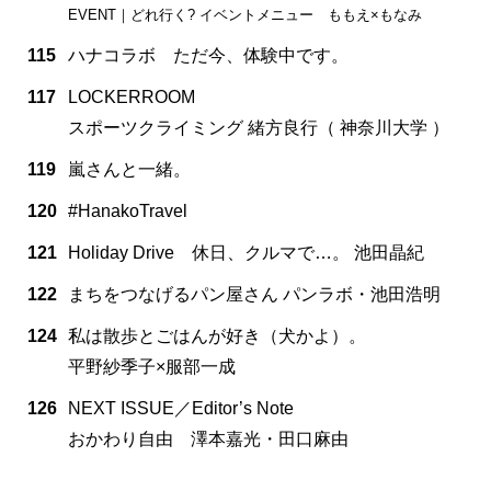
EVENT｜どれ行く? イベントメニュー ももえ×もなみ
115
ハナコラボ ただ今、体験中です。
117
LOCKERROOM
スポーツクライミング 緒方良行（ 神奈川大学 ）
119
嵐さんと一緒。
120
#HanakoTravel
121
Holiday Drive 休日、クルマで…。 池田晶紀
122
まちをつなげるパン屋さん パンラボ・池田浩明
124
私は散歩とごはんが好き（犬かよ）。
平野紗季子×服部一成
126
NEXT ISSUE／Editor’s Note
おかわり自由 澤本嘉光・田口麻由