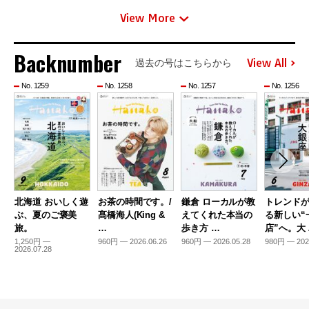
View More
Backnumber
View All
過去の号はこちらから
No. 1259
No. 1258
No. 1257
No. 1256
北海道 おいしく遊
お茶の時間です。/
鎌倉 ローカルが教
トレンド
ぶ、夏のご褒美
髙橋海人(King &
えてくれた本当の
る新しい“
旅。
…
歩き方 …
店”へ。大
1,250円 —
960円 — 2026.06.26
960円 — 2026.05.28
980円 — 202
2026.07.28