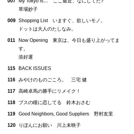
007
My Tokyo is… ここ最近、なにしてた?
草場妙子
009
Shopping List いますぐ、欲しいモノ。
ドットは大人のたしなみ。
011
Now Opening 東京は、今日も盛り上がってま
す。
添好運
115
BACK ISSUES
116
みやけのものごころ。 三宅 健
117
高崎卓馬の勝手にリメイク！
118
ブスの瞳に恋してる 鈴木おさむ
119
Good Neighbors, Good Suppliers 野村友里
120
りぼんにお願い 川上未映子