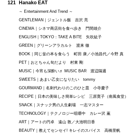
121
Hanako EAT
～ Entertainment And Trend ～
GENTLEMAN｜ジェントル飯 吉沢 亮
CINEMA｜シネマ商店街を食べ歩き 門間雄介
ENGLISH｜TOKYO：TAKE A BITE 矢吹紘子
GREEN｜グリーンアラカルト 渡来 徹
BOOK｜同じ釡の本を食らう 町田 康／小池昌代／今野 真
PET｜おとちゃん旬だより 村東 剛
MUSIC｜今宵も深酔い♬ MUSIC BAR 渡辺隔週
SWEETS｜あまい乙女になりたい tommy
GOURMAND｜名刺代わりのこのひと皿 小寺慶子
RECIPE｜日本の美味しさ簡単レシピ 三原寛子（南風食堂）
SNACK｜スナック男の人生劇場 一志マスター
TECHNOLOGY｜テクノロジー咀嚼中 カレー沢 薫
ART｜アートの円卓 遠山 敦／大池明日香
BEAUTY｜教えてセンセイ! キレイのスパイス 高橋里帆