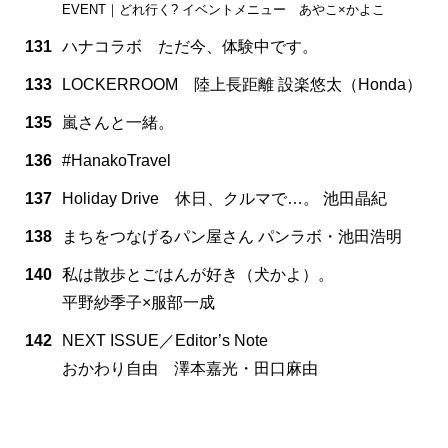
EVENT｜どれ行く? イベントメニュー あやこ×かよこ
131
ハナコラボ ただ今、体験中です。
133
LOCKERROOM 陸上長距離 設楽悠太（Honda）
135
嵐さんと一緒。
136
#HanakoTravel
137
Holiday Drive 休日、クルマで…。 池田晶紀
138
まちをつなげるパン屋さん パンラボ・池田浩明
140
私は散歩とごはんが好き（犬かよ）。
平野紗季子×服部一成
142
NEXT ISSUE／Editor’s Note
おかわり自由 澤本嘉光・田口麻由