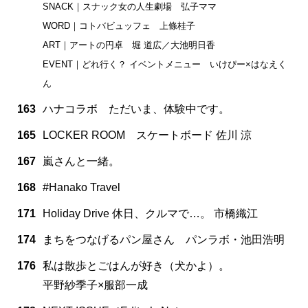
SNACK｜スナック女の人生劇場 弘子ママ
WORD｜コトバビュッフェ 上條桂子
ART｜アートの円卓 堀 道広／大池明日香
EVENT｜どれ行く？ イベントメニュー いけぴー×はなえく
ん
163
ハナコラボ ただいま、体験中です。
165
LOCKER ROOM スケートボード 佐川 涼
167
嵐さんと一緒。
168
#Hanako Travel
171
Holiday Drive 休日、クルマで…。 市橋織江
174
まちをつなげるパン屋さん パンラボ・池田浩明
176
私は散歩とごはんが好き（犬かよ）。
平野紗季子×服部一成