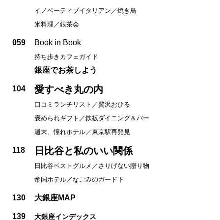
イノベーティブイタリアン／焼き鳥
米料理／銀茶会
059
Book in Book
持ち歩きカフェガイド
銀座でお茶しよう
愛すべき丸の内
104
口コミランチリスト／贅沢おひる
褒められギフト／鉄板ダイニング＆バー
週末、憧れホテル／東京駅再発見
日比谷と私のいい関係
118
日比谷ベストグルメ／さりげない贈り物
帝国ホテル／なごみのガード下
130
大銀座MAP
139
大銀座インデックス