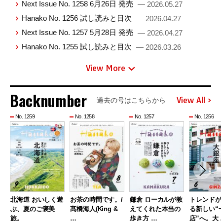
Next Issue No. 1258 6月26日 発売
— 2026.05.27
Hanako No. 1256 試し読みと目次
— 2026.04.27
Next Issue No. 1257 5月28日 発売
— 2026.04.27
Hanako No. 1255 試し読みと目次
— 2026.03.26
View More
Backnumber
View All
過去の号はこちらから
No. 1259
No. 1258
No. 1257
No. 1256
北海道 おいしく遊
お茶の時間です。/
鎌倉 ローカルが教
トレンド
ぶ、夏のご褒美
髙橋海人(King &
えてくれた本当の
る新しい“
旅。
…
歩き方 …
店”へ。大