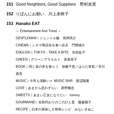
151
Good Neighbors, Good Suppliers 野村友里
152
りぼんにお願い 川上未映子
153
Hanako EAT
～ Entertainment And Trend ～
GENTLEMAN｜ジェントル飯 長岡亮介
CINEMA｜シネマ商店街を食べ歩き 門間雄介
ENGLISH｜TOKYO：TAKE A BITE 矢吹紘子
GREEN｜グリーンアラカルト 若菜晃子
BOOK｜同じ釡の本を食らう 加藤千恵／はらだ有彩／市川
真意
MUSIC｜今宵も深酔い♬ MUSIC BAR 渡辺隔週
LOVE｜あまから恋わずらい 星野概念
SWEETS｜あまい乙女になりたい tommy
GOURMAND｜名刺代わりのこのひと皿 藤森陽子
RECIPE｜日本の美味しさ簡単レシピ みないきぬこ