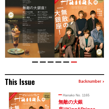
This Issue
Backnumber
Hanako No. 1165
無敵の大銀