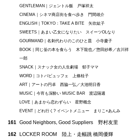
GENTLEMAN｜ジェントル飯 戸塚祥太
CINEMA｜シネマ商店街を食べ歩き 門間雄介
ENGLISH｜TOKYO：TAKE A BITE 矢吹紘子
SWEETS｜あまい乙女になりたい スイーツOLなり
GOURMAND｜名刺代わりのこのひと皿 小寺慶子
BOOK｜同じ釡の本を食らう 木下龍也／惣田紗希／吉川祥
一郎
SNACK｜スナック女の人生劇場 郁子ママ
WORD｜コトバビュッフェ 上條桂子
ART｜アートの円卓 西脇一弘／大池明日香
MUSIC｜今宵も深酔い MUSIC BAR 渡辺隔週
LOVE｜あまから恋わずらい 星野概念
EVENT｜どれ行く? イベントメニュー まりこ×あんみ
161
Good Neighbors, Good Suppliers 野村友里
162
LOCKER ROOM 陸上・走幅跳 橋岡優輝