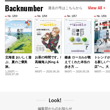
Backnumber
View All
過去の号はこちらから
No. 1259
No. 1258
No. 1257
No. 1256
北海道 おいしく遊
お茶の時間です。/
鎌倉 ローカルが教
トレンド
ぶ、夏のご褒美
髙橋海人(King &
えてくれた本当の
る新しい“
旅。
…
歩き方 …
店”へ。大
1,250円 —
960円 — 2026.06.26
960円 — 2026.05.28
980円 — 202
2026.07.28
Look!
編集部からのお知らせ