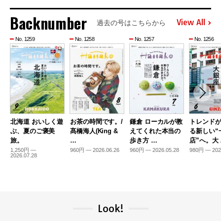
Backnumber
View All
過去の号はこちらから
No. 1259
No. 1258
No. 1257
No. 1256
北海道 おいしく遊
お茶の時間です。/
鎌倉 ローカルが教
トレンド
ぶ、夏のご褒美
髙橋海人(King &
えてくれた本当の
る新しい“
旅。
…
歩き方 …
店”へ。大
1,250円 —
960円 — 2026.06.26
960円 — 2026.05.28
980円 — 202
2026.07.28
Look!