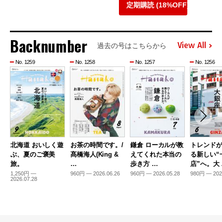
定期購読 (18%OFF)
Backnumber
View All
過去の号はこちらから
No. 1259
No. 1258
No. 1257
No. 1256
北海道 おいしく遊
お茶の時間です。/
鎌倉 ローカルが教
トレンド
ぶ、夏のご褒美
髙橋海人(King &
えてくれた本当の
る新しい“
旅。
…
歩き方 …
店”へ。大
1,250円 —
960円 — 2026.06.26
960円 — 2026.05.28
980円 — 202
2026.07.28