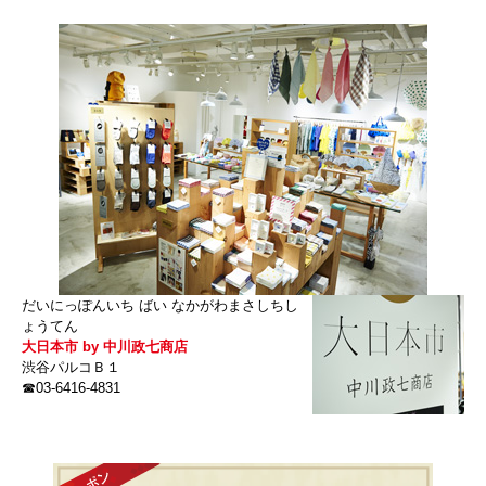
だいにっぽんいち ばい なかがわまさしちし
ょうてん
大日本市 by 中川政七商店
渋谷パルコＢ１
☎03-6416-4831