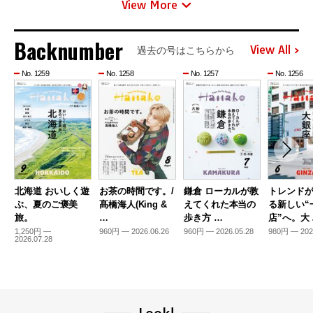
View More
Backnumber
View All
過去の号はこちらから
No. 1259
No. 1258
No. 1257
No. 1256
北海道 おいしく遊
お茶の時間です。/
鎌倉 ローカルが教
トレンド
ぶ、夏のご褒美
髙橋海人(King &
えてくれた本当の
る新しい“
旅。
…
歩き方 …
店”へ。大
1,250円 —
960円 — 2026.06.26
960円 — 2026.05.28
980円 — 202
2026.07.28