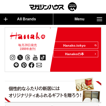
All Brands
Menu
毎月28日発売
Hanako.tokyo
1988年創刊
Hanakoの本