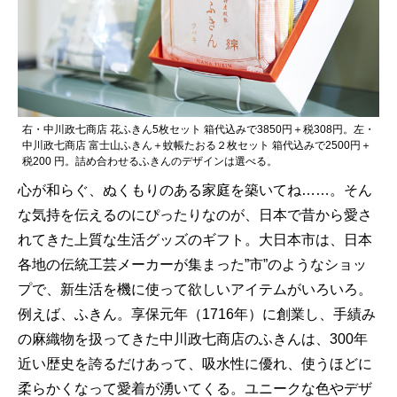
右・中川政七商店 花ふきん5枚セット 箱代込みで3850円＋税308円。左・
中川政七商店 富士山ふきん＋蚊帳たおる２枚セット 箱代込みで2500円＋
税200 円。詰め合わせるふきんのデザインは選べる。
心が和らぐ、ぬくもりのある家庭を築いてね……。そん
な気持を伝えるのにぴったりなのが、日本で昔から愛さ
れてきた上質な生活グッズのギフト。大日本市は、日本
各地の伝統工芸メーカーが集まった”市”のようなショッ
プで、新生活を機に使って欲しいアイテムがいろいろ。
例えば、ふきん。享保元年（1716年）に創業し、手績み
の麻織物を扱ってきた中川政七商店のふきんは、300年
近い歴史を誇るだけあって、吸水性に優れ、使うほどに
柔らかくなって愛着が湧いてくる。ユニークな色やデザ