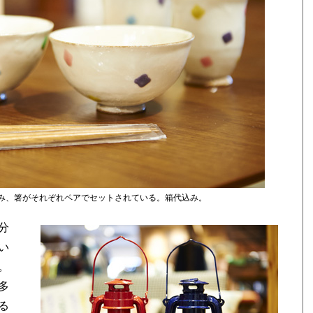
湯のみ、箸がそれぞれペアでセットされている。箱代込み。
分
い
。
多
る