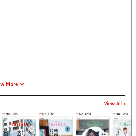
ew More
View All
No. 1256
No. 1255
No. 1254
No. 1253