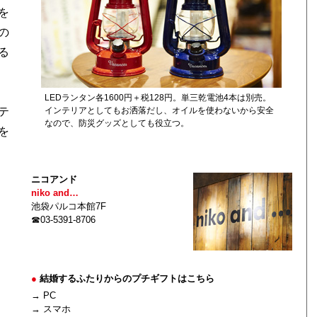
を
の
る
LEDランタン各1600円＋税128円。単三乾電池4本は別売。
インテリアとしてもお洒落だし、オイルを使わないから安全
テ
なので、防災グッズとしても役立つ。
を
ニコアンド
niko and…
池袋パルコ本館7F
☎03-5391-8706
●
結婚するふたりからのプチギフトはこちら
→ PC
→ スマホ