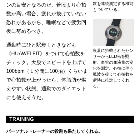
数を連続測定する機能
ンの目安となるのだ。普段より心拍
もついている。
数が高い場合、疲れが抜けていない
恐れがあるから、睡眠などで疲労回
復に努めるべき。
通勤時にひと駅歩くときなども
裏蓋に搭載されたセン
《HUAWEI FIT》をつけて心拍数を
サーからLED光を照
チェック。大股でスピードを上げて
射、血管の血液量の変
化を測定。心拍に伴う
100bpm（１分間に100拍）くらいま
脈波を捉えて心拍数を
で心拍数が上がったら、体脂肪が燃
瞬時に推定してくれ
る。
えやすい状態。通勤でのダイエット
にも使えそうだ。
TRAINING
パーソナルトレーナーの役割も果たしてくれる。