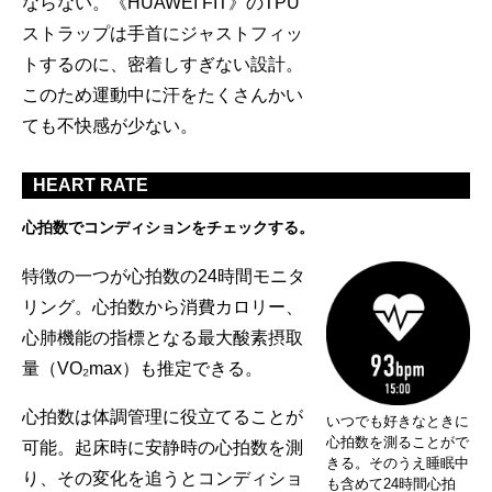
ならない。《HUAWEI FIT》のTPU
ストラップは手首にジャストフィッ
トするのに、密着しすぎない設計。
このため運動中に汗をたくさんかい
ても不快感が少ない。
HEART RATE
心拍数でコンディションをチェックする。
特徴の一つが心拍数の24時間モニタ
リング。心拍数から消費カロリー、
心肺機能の指標となる最大酸素摂取
量（VO₂max）も推定できる。
心拍数は体調管理に役立てることが
いつでも好きなときに
心拍数を測ることがで
可能。起床時に安静時の心拍数を測
きる。そのうえ睡眠中
り、その変化を追うとコンディショ
も含めて24時間心拍