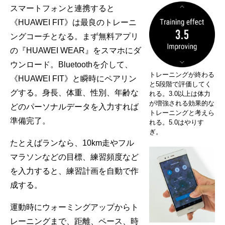
スマートフォンと連携すると
《HUAWEI FIT》は最良のトレーニ
ングコーチとなる。まず無料アプリ
の『HUAWEI WEAR』をスマホにダ
ウンロード。Bluetoothを介して、
トレーニングが終わる
《HUAWEI FIT》と瞬時にペアリン
と5段階で評価してく
グする。身長、体重、性別、年齢な
れる。3.0以上は体力
が増強される効果的な
どのパーソナルデータを入力すれば
トレーニングと考えら
準備完了。
れる。5.0はやりす
ぎ。
たとえばランなら、10km走やフル
マラソンなどの目標、練習頻度など
を入力すると、練習計画を自動で作
成する。
運動時にウォーミングアップからト
レーニングまで、距離、ペース、時