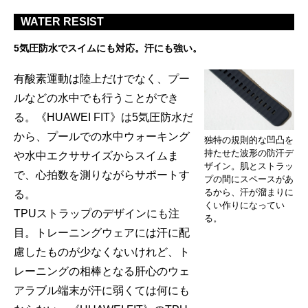
WATER RESIST
5気圧防水でスイムにも対応。汗にも強い。
有酸素運動は陸上だけでなく、プー
ルなどの水中でも行うことができ
る。《HUAWEI FIT》は5気圧防水だ
から、プールでの水中ウォーキング
独特の規則的な凹凸を
持たせた波形の防汗デ
や水中エクササイズからスイムま
ザイン。肌とストラッ
で、心拍数を測りながらサポートす
プの間にスペースがあ
るから、汗が溜まりに
る。
くい作りになってい
TPUストラップのデザインにも注
る。
目。トレーニングウェアには汗に配
慮したものが少なくないけれど、ト
レーニングの相棒となる肝心のウェ
アラブル端末が汗に弱くては何にも