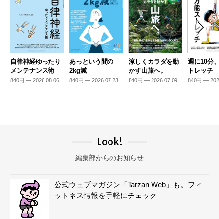
自律神経ゆったり
あっという間の
涼しくカラダを動
週に10分
メンテナンス術
2kg減
かす山旅へ。
トレッチ
840円 — 2026.08.06
840円 — 2026.07.23
840円 — 2026.07.09
840円 — 202
Look!
編集部からのお知らせ
公式ウェブマガジン「Tarzan Web」も。フィ
ットネス情報を手軽にチェック