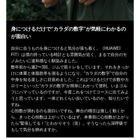
身につけるだけで“カラダの数字”が気軽にわかるの
が面白い
自分に合うものを身につけると気分が落ち着く。《HUAWEI
FIT》は僕の持っている時計とも雰囲気が近く、まるで自分のモ
ノみたいに違和感なく馴染みました。
数年前から週2〜3回、ジムで筋トレをしています。それをきっか
けに体重と体脂肪率を測るようになり、“カラダの数字”で自分の
中身を知る楽しさに目覚めました。これはつけるだけで歩数やカ
ロリーといった“カラダの数字”が簡単にわかって便利。いまゴル
フにハマっているのですが、今度これをつけてコースに出てみよ
うと思っています。一体どれくらい歩いているのか、知りたいで
すね。
心拍数が測れるのも面白いですね。舞台の稽古は激しく動くか
ら、きっと心拍数は上がっているはず。本番前に心拍数が上がっ
たら“緊張してる！”とわかりそう（笑）。そうなったら深呼吸で
もして気分を静めますか。