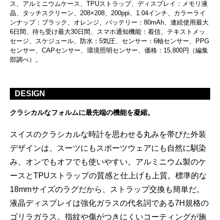
ス、アルミニウムケース、TPUストラップ、ディスプレイ：メモリ液
晶、タッチスクリーン、208×208、200ppi、1.04インチ、カラーライ
ンナップ：ブラック、オレンジ、バッテリー：80mAh、連続使用最大
6日間、待ち受け最大30日間、スマホ通知機能：着信、テキストメッ
セージ、スケジュール、防水：5気圧、センサー：6軸センサー、PPG
センサー、CAPセンサー、環境照明センサー、価格：15,800円（編集
部調べ）。
DESIGN
クラシカルなフォルムに最先端の機能を凝縮。
スイスのクラシカルな時計を思わせる丸みを帯びた外装
デザインは、スーツにもスポーツウェアにも自然に馴染
み、オンでもオフでも使いやすい。アルミニウム製のケ
ースとTPUストラップの質感と仕上げも上質。標準的な
18mmサイズのラグだから、ストラップ交換も簡単だ。
液晶ディスプレイは強化ガラスの代名詞である7H規格の
ゴリラガラス。指紋や傷がつきにくいコーティングが施