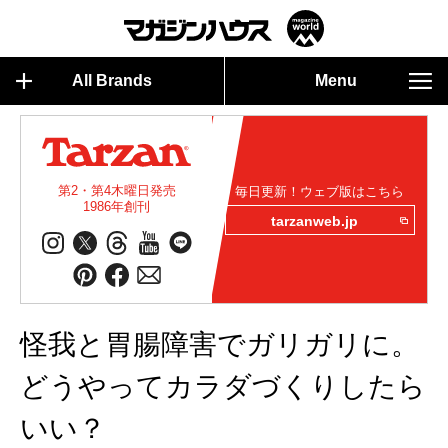
All Brands
Menu
第2・第4木曜日発売
毎日更新！ウェブ版はこちら
1986年創刊
tarzanweb.jp
怪我と胃腸障害でガリガリに。
どうやってカラダづくりしたら
いい？