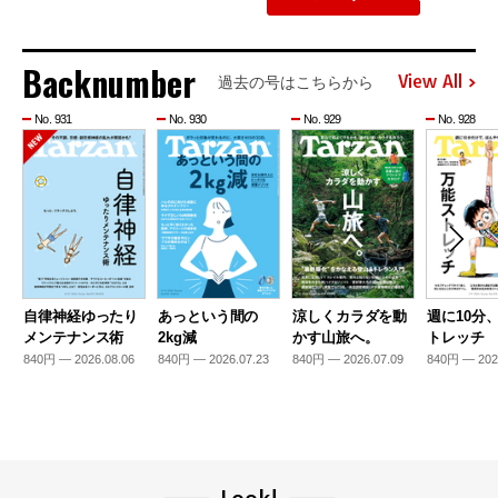
Backnumber
View All
過去の号はこちらから
No. 931
No. 930
No. 929
No. 928
自律神経ゆったり
あっという間の
涼しくカラダを動
週に10分
メンテナンス術
2kg減
かす山旅へ。
トレッチ
840円 — 2026.08.06
840円 — 2026.07.23
840円 — 2026.07.09
840円 — 202