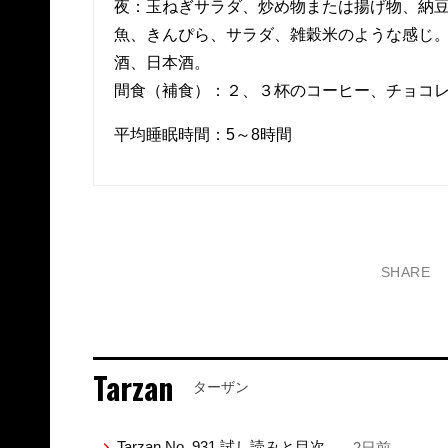
夜：玉ねぎサラダ、炒め物または揚げ物、納
魚、きんぴら、サラダ、雑穀米のような感じ
酒、日本酒。
間食（補食）：２、３杯のコーヒー、チョコ
平均睡眠時間：5～8時間
SHARE
Tarzan
ターザン
Tarzan No. 931 試し読みと目次
— 2日前