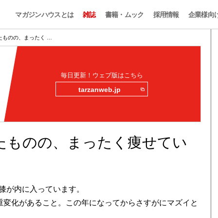
マガジンハウスとは
雑誌
書籍・ムック
採用情報
企業様向
たものの、まったく …
毎日更新！ウェブ版はこちら
tarzanweb.jp
たものの、まったく痩せてい
膝が内に入っています。
体重変化があること。この年になってからさすがにマズイと