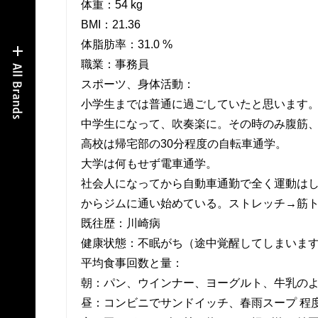
体重：54 kg
BMI：21.36
体脂肪率：31.0 %
職業：事務員
スポーツ、身体活動：
小学生までは普通に過ごしていたと思います
中学生になって、吹奏楽に。その時のみ腹筋
高校は帰宅部の30分程度の自転車通学。
大学は何もせず電車通学。
社会人になってから自動車通勤で全く運動は
からジムに通い始めている。ストレッチ→筋ト
既往歴：川崎病
健康状態：不眠がち（途中覚醒してしまいま
平均食事回数と量：
朝：パン、ウインナー、ヨーグルト、牛乳の
昼：コンビニでサンドイッチ、春雨スープ 程