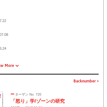
7.22
07.08
6.24
ew More
Backnumber
ターザン No. 720
「怒り」学/ゾーンの研究