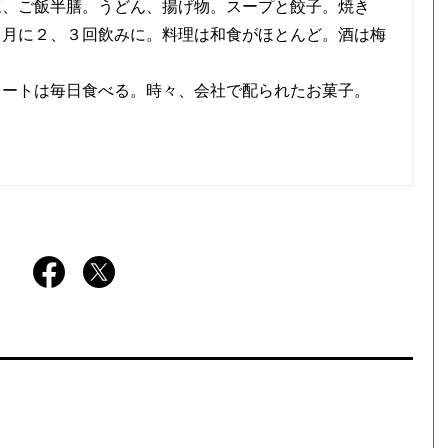
豆、ご飯半膳。うどん、揚げ物。スープと餃子。焼き
。月に２、３回飲みに。料理は和食がほとんど。酒は梅
レートは毎日食べる。時々、会社で配られたお菓子。