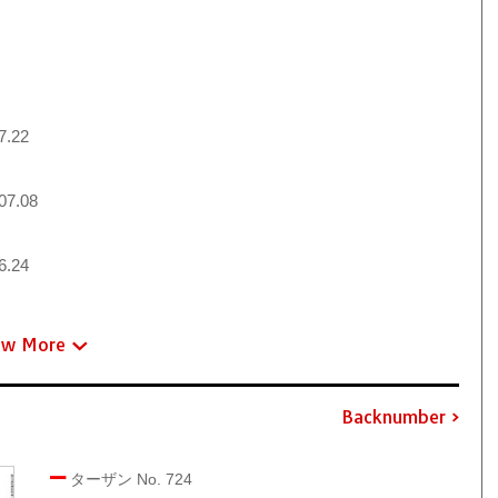
7.22
07.08
6.24
ew More
Backnumber
ターザン No. 724