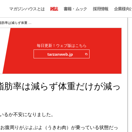
マガジンハウスとは
雑誌
書籍・ムック
採用情報
企業様向
脂肪率は減らず体重 …
毎日更新！ウェブ版はこちら
tarzanweb.jp
脂肪率は減らず体重だけが減っ
いるか不安になりました。
5％程でお腹周りがぶよぶよ（うきわ肉）が乗っている状態だっ