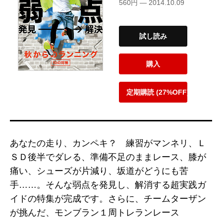
560円 — 2014.10.09
試し読み
購入
定期購読 (27%OFF)
あなたの走り、カンペキ？ 練習がマンネリ、Ｌ
ＳＤ後半でダレる、準備不足のままレース、膝が
痛い、シューズが片減り、坂道がどうにも苦
手……。そんな弱点を発見し、解消する超実践ガ
イドの特集が完成です。さらに、チームターザン
が挑んだ、モンブラン１周トレランレース