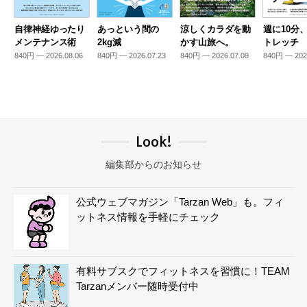
自律神経ゆったり
あっという間の
涼しくカラダを動
週に10分
メンテナンス術
2kg減
かす山旅へ。
トレッチ
840円 — 2026.08.06
840円 — 2026.07.23
840円 — 2026.07.09
840円 — 202
Look!
編集部からのお知らせ
公式ウェブマガジン「Tarzan Web」も。フィ
ットネス情報を手軽にチェック
有料サブスクでフィットネスを習慣に！TEAM
Tarzanメンバー随時受付中