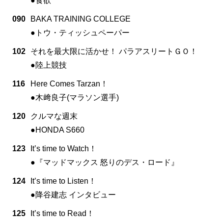
●食欲
090
BAKA TRAINING COLLEGE
●トウ・ティッシュペーパー
102
それを最大限に活かせ！ パラアスリートＧＯ！
●陸上競技
116
Here Comes Tarzan！
●木﨑良子(マラソン選手)
120
クルマな週末
●HONDA S660
123
It’s time to Watch！
●『マッドマックス 怒りのデス・ロード』
124
It’s time to Listen！
●降谷建志 インタビュー
125
It’s time to Read！