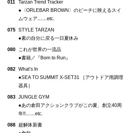
011
Tarzan Trend Tracker
●〈ORLEBAR BROWN〉のビーチに映えるスイ
ムウェア……etc.
075
STYLE TARZAN
●素の自分に戻る一日夏休み
080
これが世界の一流品
●書籍／『Born to Run』
082
What’s In
●SEA TO SUMMIT X-SET31 ［アウトドア用調理
器具］
083
JUNGLE GYM
●あの倉田アクションクラブがこの夏、創立40周
年!!……etc.
088
超解体新書