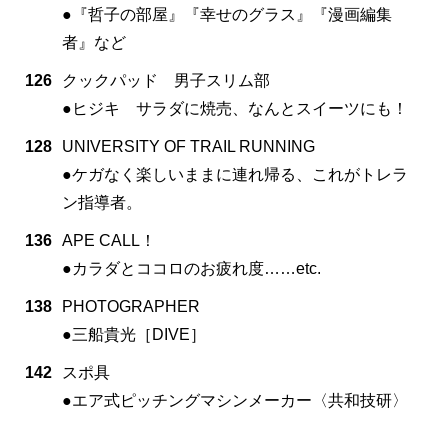
●『哲子の部屋』『幸せのグラス』『漫画編集
者』など
126
クックパッド 男子スリム部
●ヒジキ サラダに焼売、なんとスイーツにも！
128
UNIVERSITY OF TRAIL RUNNING
●ケガなく楽しいままに連れ帰る、これがトレラ
ン指導者。
136
APE CALL！
●カラダとココロのお疲れ度……etc.
138
PHOTOGRAPHER
●三船貴光［DIVE］
142
スポ具
●エア式ピッチングマシンメーカー〈共和技研〉