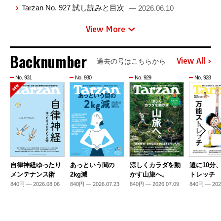
Tarzan No. 927 試し読みと目次
— 2026.06.10
View More
Backnumber
View All
過去の号はこちらから
No. 931
No. 930
No. 929
No. 928
自律神経ゆったり
あっという間の
涼しくカラダを動
週に10分
メンテナンス術
2kg減
かす山旅へ。
トレッチ
840円 — 2026.08.06
840円 — 2026.07.23
840円 — 2026.07.09
840円 — 202