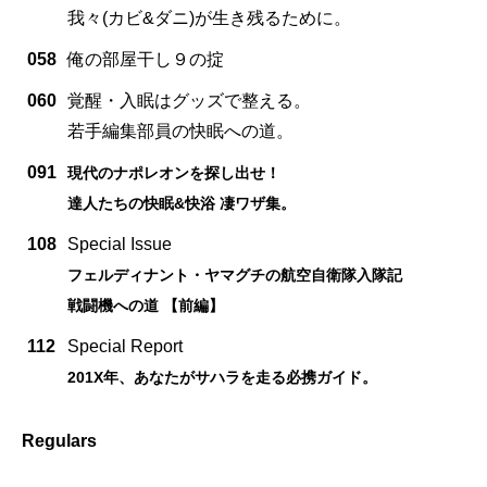
我々(カビ&ダニ)が生き残るために。
058
俺の部屋干し９の掟
060
覚醒・入眠はグッズで整える。
若手編集部員の快眠への道。
091
現代のナポレオンを探し出せ！
達人たちの快眠&快浴 凄ワザ集。
108
Special Issue
フェルディナント・ヤマグチの航空自衛隊入隊記
戦闘機への道 【前編】
112
Special Report
201X年、あなたがサハラを走る必携ガイド。
Regulars