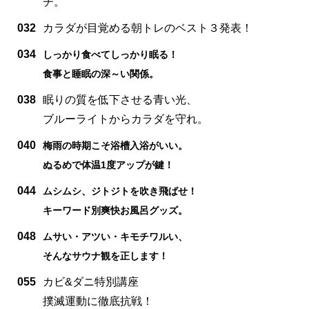
チ。
032
カラダが目覚める朝トレのベスト３発表！
034
しっかり食べてしっかり眠る！
食事と睡眠の深～い関係。
038
眠りの質を低下させる青い光、
ブルーライトからカラダを守れ。
040
梅雨の時期こそ浴槽入浴がいい。
ぬるめで体温1度アップが鍵！
044
ムシムシ、ジトジトを吹き飛ばせ！
キーワード別爽快お風呂グッズ。
048
ムサい・アツい・キモチワルい、
そんなサウナ観を正します！
055
カビ&ダニ特別講座
撲滅運動に徹底抗戦！