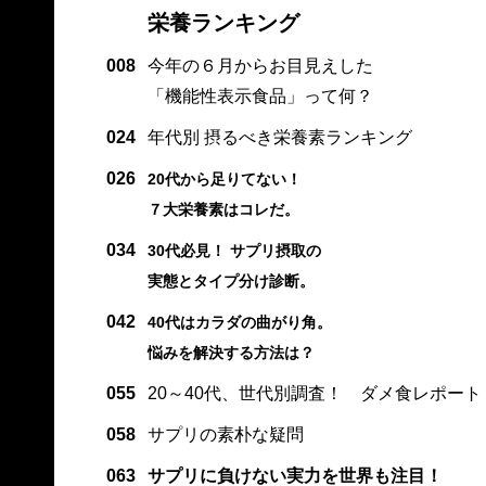
栄養ランキング
008
今年の６月からお目見えした
「機能性表示食品」って何？
024
年代別 摂るべき栄養素ランキング
026
20代から足りてない！
７大栄養素はコレだ。
034
30代必見！ サプリ摂取の
実態とタイプ分け診断。
042
40代はカラダの曲がり角。
悩みを解決する方法は？
055
20～40代、世代別調査！ ダメ食レポート
058
サプリの素朴な疑問
063
サプリに負けない実力を世界も注目！