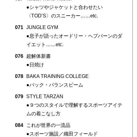
●シャツやジャケットと合わせたい
〈TOD’S〉のスニーカー……etc.
071
JUNGLE GYM
●息子が語ったオードリー・ヘプバーンのダ
イエット……etc.
076
超解体新書
●日焼け
078
BAKA TRAINING COLLEGE
●バック・バランスビーム
079
STYLE TARZAN
●９つのスタイルで理解するスポーツアイテ
ムの着こなし方
084
これが世界の一流品
●スポーツ施設／織田フィールド