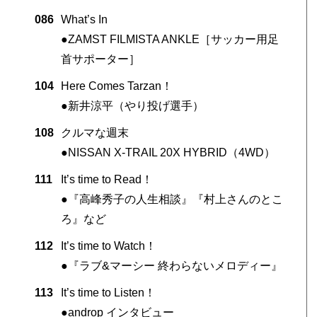
086
What’s In
●ZAMST FILMISTA ANKLE［サッカー用足
首サポーター］
104
Here Comes Tarzan！
●新井涼平（やり投げ選手）
108
クルマな週末
●NISSAN X-TRAIL 20X HYBRID（4WD）
111
It’s time to Read！
●『高峰秀子の人生相談』『村上さんのとこ
ろ』など
112
It’s time to Watch！
●『ラブ&マーシー 終わらないメロディー』
113
It’s time to Listen！
●androp インタビュー