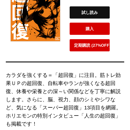
試し読み
購入
定期購読 (27%OFF)
カラダを強くする＝「超回復」に注目。筋トレ効
果ＵＰの超回復、自転車やランが強くなる超回
復、休養や栄養との深～い関係などを丁寧に解説
します。さらに、脳、視力、顔のシミやシワな
ど、気になる「スーパー超回復」13項目を網羅。
ホリエモンの特別インタビュー「人生の超回復」
も掲載です！