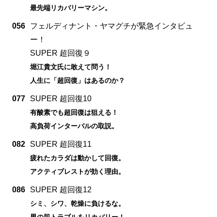
最先端リカバリーマシン。
056
フェルディナント・ヤマグチが緊急インタビュ
ー！
SUPER 超回復９
堀江貴文氏に敢えて問う！
人生に「超回復」はあるのか？
077
SUPER 超回復10
有酸素でも超回復は狙える！
高負荷インターバルの取説。
082
SUPER 超回復11
疲れたカラダは動かして回復。
アクティブレストが効く理由。
086
SUPER 超回復12
シミ、シワ、乾燥に負けるな。
男の肌トラブルをリカバリー！