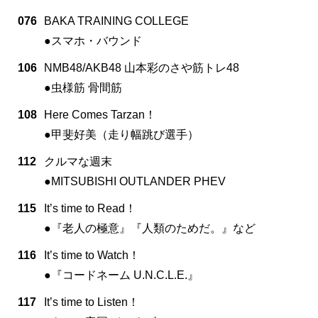
076
BAKA TRAINING COLLEGE
●スマホ・バウンド
106
NMB48/AKB48 山本彩のさや筋トレ48
●虫様筋 骨間筋
108
Here Comes Tarzan！
●甲斐好美（走り幅跳び選手）
112
クルマな週末
●MITSUBISHI OUTLANDER PHEV
115
It’s time to Read！
●『老人の極意』『人類のためだ。』など
116
It’s time to Watch！
●『コードネーム U.N.C.L.E.』
117
It’s time to Listen！