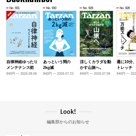
No. 931
No. 930
No. 929
No. 928
自律神経ゆったり
あっという間の
涼しくカラダを動
週に10分
メンテナンス術
2kg減
かす山旅へ。
トレッチ
840円 — 2026.08.06
840円 — 2026.07.23
840円 — 2026.07.09
840円 — 202
Look!
編集部からのお知らせ