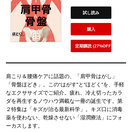
試し読み
購入
定期購読 (27%OFF)
肩こり＆腰痛ケアに話題の、「肩甲骨はがし」
「骨盤ほどき」。この“はがす”と“ほどく”を、手軽
なエクササイズでご紹介。疲れ、冷え切ったカラ
ダを再生するノウハウ満載な一冊の誕生です。第
２特集は「キズが治る最新科学」。キズ口に消毒
薬を使わない、乾燥させない「湿潤療法」にフォ
ーカスします。