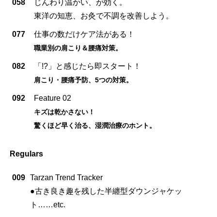
058
じんわり温かい、が効く。
東洋の知恵、お灸で不調を改善しよう。
077
仕事の数だけケア法がある！
職業別の肩こり＆腰痛対策。
082
「!?」と感じたら即スタート！
肩こり・腰痛予防、5つの対策。
092
Feature 02
キズは乾かさない！
驚くほど早く治る、湿潤治療のホント。
Regulars
009
Tarzan Trend Tracker
●古き良き趣を残した半纏型ダウンジャケッ
ト……etc.