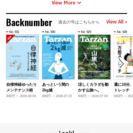
View More
Backnumber
View All
過去の号はこちらから
No. 931
No. 930
No. 929
No. 928
自律神経ゆったり
あっという間の
涼しくカラダを動
週に10分
メンテナンス術
2kg減
かす山旅へ。
トレッチ
840円 — 2026.08.06
840円 — 2026.07.23
840円 — 2026.07.09
840円 — 202