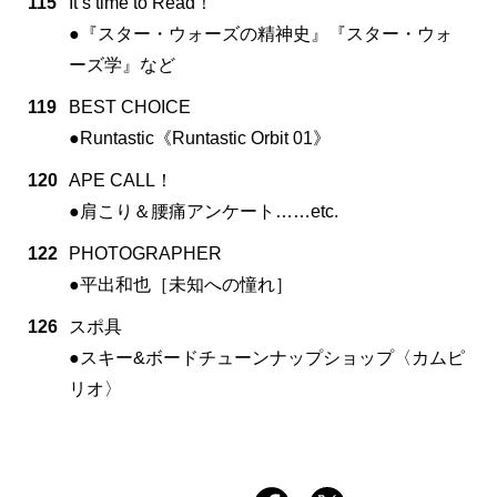
115
It’s time to Read！
●『スター・ウォーズの精神史』『スター・ウォ
ーズ学』など
119
BEST CHOICE
●Runtastic《Runtastic Orbit 01》
120
APE CALL！
●肩こり＆腰痛アンケート……etc.
122
PHOTOGRAPHER
●平出和也［未知への憧れ］
126
スポ具
●スキー&ボードチューンナップショップ〈カムピ
リオ〉