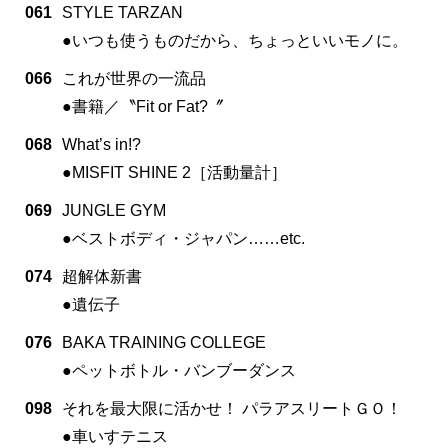
061
STYLE TARZAN
●いつも使うものだから、ちょっといいモノに。
066
これが世界の一流品
●書籍／〝Fit or Fat?〞
068
What’s in!?
●MISFIT SHINE 2［活動量計］
069
JUNGLE GYM
●ベストボディ・ジャパン……etc.
074
超解体新書
●遺伝子
076
BAKA TRAINING COLLEGE
●ペットボトル・バンブーダンス
098
それを最大限に活かせ！ パラアスリートＧＯ！
●車いすテニス