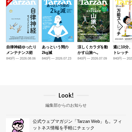
自律神経ゆったり
あっという間の
涼しくカラダを動
週に10分
メンテナンス術
2kg減
かす山旅へ。
トレッチ
840円 — 2026.08.06
840円 — 2026.07.23
840円 — 2026.07.09
840円 — 202
Look!
編集部からのお知らせ
公式ウェブマガジン「Tarzan Web」も。フィ
ットネス情報を手軽にチェック