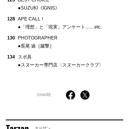
●SUZUKI《IGNIS》
128
APE CALL！
●「理想」と「現実」アンケート……etc.
130
PHOTOGRAPHER
●長尾 迪［蹴撃］
134
スポ具
●スヌーカー専門店〈スヌーカークラブ〉
SHARE
Tarzan
ターザン