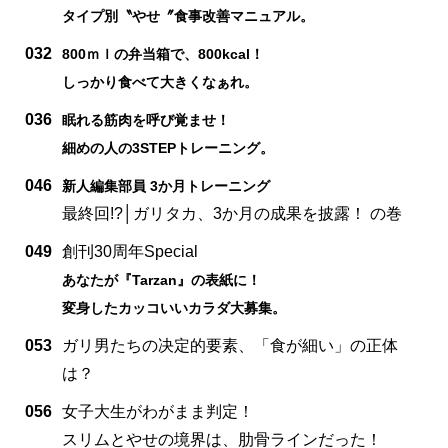
タイプ別〝やせ〞食事改善マニュアル。
032
800ｍｌの弁当箱で、800kcal！
しっかり食べて大きくなぁれ。
036
眠れる筋肉を呼び覚ませ！
細めの人の3STEPトレーニング。
046
新人編集部員 3か月トレーニング
最終回!?│ガリタカ、3か月の成果を披露！ の巻
049
創刊30周年Special
あなたが『Tarzan』の表紙に！
変身したカッコいいカラダ大募集。
053
ガリ男たちの决定的要素、「食が細い」の正体
は？
056
女子大生がわがまま判定！
スリムとやせの境界は、肋骨ラインだった！