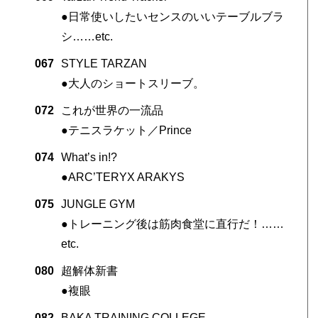
●日常使いしたいセンスのいいテーブルブラ
シ……etc.
067
STYLE TARZAN
●大人のショートスリーブ。
072
これが世界の一流品
●テニスラケット／Prince
074
What’s in!?
●ARC’TERYX ARAKYS
075
JUNGLE GYM
●トレーニング後は筋肉食堂に直行だ！……
etc.
080
超解体新書
●複眼
082
BAKA TRAINING COLLEGE