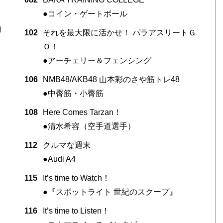
●コイン・ゲートボール
満
102
それを最大限に活かせ！ パラアスリートＧ
Ｏ！
●アーチェリー＆フェンシング
106
NMB48/AKB48 山本彩のさや筋トレ48
●中臀筋・小臀筋
108
Here Comes Tarzan！
●清水希容（空手道選手）
112
クルマな週末
●Audi A4
115
It’s time to Watch！
●『スポットライト 世紀のスクープ』
116
It’s time to Listen！