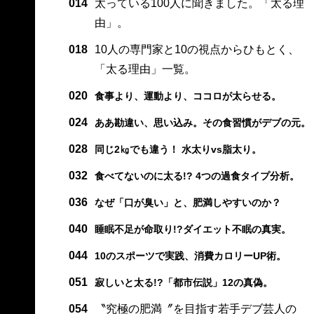
014
太っている100人に聞きました。「太る理
由」。
018
10人の専門家と10の視点からひもとく、
「太る理由」一覧。
020
食事より、運動より、ココロが太らせる。
024
ああ勘違い、思い込み。その食習慣がデブの元。
028
同じ2㎏でも違う！ 水太りvs脂太り。
032
食べてないのに太る!? 4つの過食タイプ分析。
036
なぜ「口が臭い」と、肥満しやすいのか？
040
睡眠不足が命取り!?ダイエット不眠の真実。
044
10のスポーツで実践、消費カロリーUP術。
051
寂しいと太る!?「都市伝説」12の真偽。
054
〝究極の肥満〞を目指す若手デブ芸人の