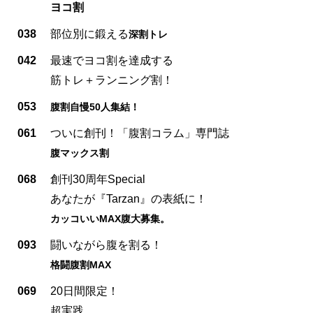
ヨコ割
038
部位別に鍛える
深割トレ
042
最速でヨコ割を達成する
筋トレ＋ランニング割！
053
腹割自慢50人集結！
061
ついに創刊！「腹割コラム」専門誌
腹マックス割
068
創刊30周年Special
あなたが『Tarzan』の表紙に！
カッコいいMAX腹大募集。
093
闘いながら腹を割る！
格闘腹割MAX
069
20日間限定！
超実践