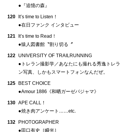
●『追憶の森』
120
It’s time to Listen！
●在日ファンク インタビュー
121
It’s time to Read！
●猿人図書館〝割り切る〞
122
UNIVERSITY OF TRAILRUNNING
●トレラン撮影学／あなたにも撮れる秀逸トレラ
ン写真、しかもスマートフォンなんだぜ。
125
BEST CHOICE
●Amour 1886《和晒ガーゼパジャマ》
130
APE CALL！
●焼き肉アンケート……etc.
132
PHOTOGRAPHER
●田口有史［瞬光］