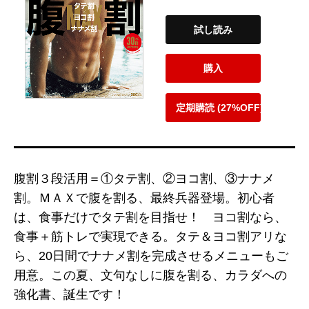
試し読み
購入
定期購読 (27%OFF)
腹割３段活用＝①タテ割、②ヨコ割、③ナナメ
割。ＭＡＸで腹を割る、最終兵器登場。初心者
は、食事だけでタテ割を目指せ！ ヨコ割なら、
食事＋筋トレで実現できる。タテ＆ヨコ割アリな
ら、20日間でナナメ割を完成させるメニューもご
用意。この夏、文句なしに腹を割る、カラダへの
強化書、誕生です！