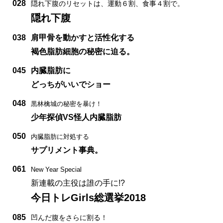
028
隠れ下腹のリセットは、運動６割、食事４割で。
隠れ下腹
038
肩甲骨を動かすと活性化する
褐色脂肪細胞の秘密に迫る。
045
内臓脂肪に
どっちがいいでショー
048
黒林檎城の秘密を暴け！
少年探偵VS怪人内臓脂肪
050
内臓脂肪に対処する
サプリメント事典。
061
New Year Special
新連載の主役は誰の手に!?
今日トレGirls総選挙2018
085
凹んだ腹をさらに割る！