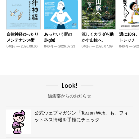
自律神経ゆったり
あっという間の
涼しくカラダを動
週に10分
メンテナンス術
2kg減
かす山旅へ。
トレッチ
840円 — 2026.08.06
840円 — 2026.07.23
840円 — 2026.07.09
840円 — 202
Look!
編集部からのお知らせ
公式ウェブマガジン「Tarzan Web」も。フィ
ットネス情報を手軽にチェック