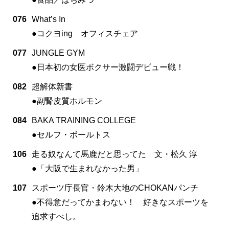
076
What’s In
●コクヨing オフィスチェア
077
JUNGLE GYM
●日本初の女医ボクサー激闘デビュー戦！
082
超解体新書
●副腎皮質ホルモン
084
BAKA TRAINING COLLEGE
●セルフ・ボールトス
106
走る奴なんて馬鹿だと思ってた 文・松久 淳
●「大阪で生まれなかった男」
107
スポーツ庁長官・鈴木大地のCHOKANパンチ
●不得意だってかまわない！ 好きなスポーツを
追求すべし。