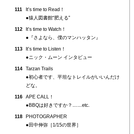
111
It’s time to Read！
●猿人図書館“肥える”
112
It’s time to Watch！
●『さよなら、僕のマンハッタン』
113
It’s time to Listen！
●ニック・ムーン インタビュー
114
Tarzan Trails
●初心者です、平坦なトレイルがいいんだけ
どな。
116
APE CALL！
●BBQは好きですか？……etc.
118
PHOTOGRAPHER
●田中伸弥［1/15の世界］