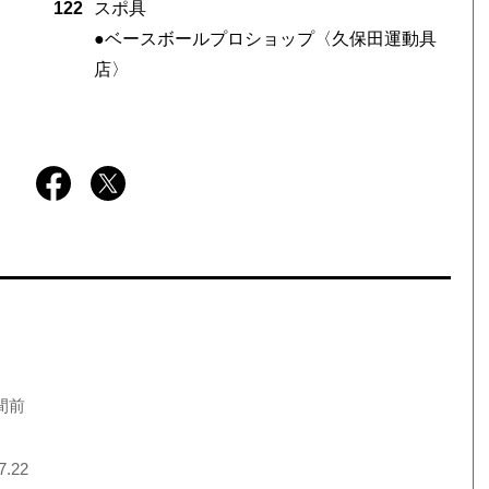
122
スポ具
●ベースボールプロショップ〈久保田運動具
店〉
間前
7.22