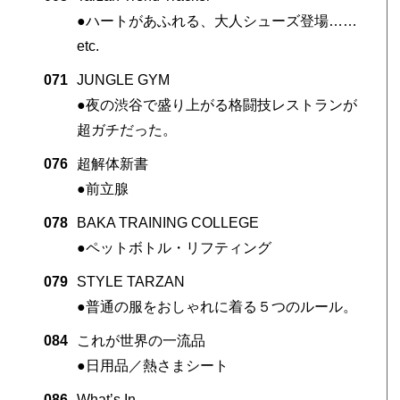
●ハートがあふれる、大人シューズ登場……
etc.
071
JUNGLE GYM
●夜の渋谷で盛り上がる格闘技レストランが
超ガチだった。
076
超解体新書
●前立腺
078
BAKA TRAINING COLLEGE
●ペットボトル・リフティング
079
STYLE TARZAN
●普通の服をおしゃれに着る５つのルール。
084
これが世界の一流品
●日用品／熱さまシート
086
What’s In