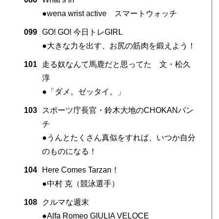
●wena wrist active スマートウォッチ
099
GO! GO! 今日トレGIRL
●大きな力を出す、お尻の筋肉を鍛えよう！
101
走る奴なんて馬鹿だと思ってた 文・松久
淳
●「ダメ。ゼッタイ。」
103
スポーツ庁長官・鈴木大地のCHOKANパン
チ
●うんとたくさん真似をすれば、いつか自分
のものになる！
104
Here Comes Tarzan！
●中村 克（競泳選手）
108
クルマな週末
●Alfa Romeo GIULIA VELOCE