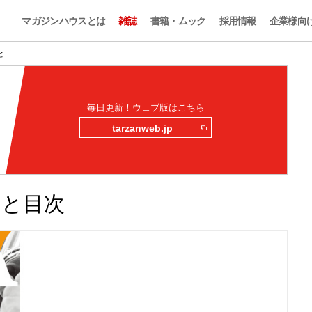
マガジンハウスとは
雑誌
書籍・ムック
採用情報
企業様向
みと …
毎日更新！ウェブ版はこちら
tarzanweb.jp
読みと目次