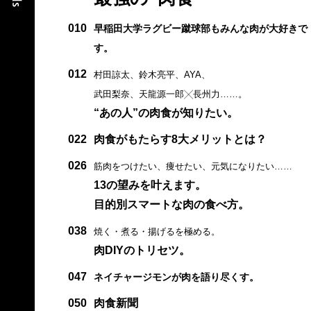
010
早稲田大学ラグビー蹴球部もみんな肉が大好きで
す。
012
村田諒太、鈴木亮平、AYA、
武田梨奈、天龍源一郎╳長州力……。
“あの人”の肉食が知りたい。
022
肉食がもたらす8大メリットとは？
026
筋肉をつけたい、痩せたい、元気になりたい……
13の望みを叶えます。
目的別スマートな肉の食べ方。
038
焼く・煮る・揚げるを極める。
肉DIYのトリセツ。
047
ネイチャージモンが肉を語り尽くす。
050
肉食新聞