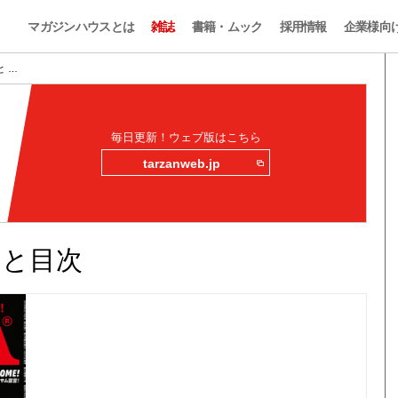
マガジンハウスとは
雑誌
書籍・ムック
採用情報
企業様向
みと …
毎日更新！ウェブ版はこちら
tarzanweb.jp
読みと目次