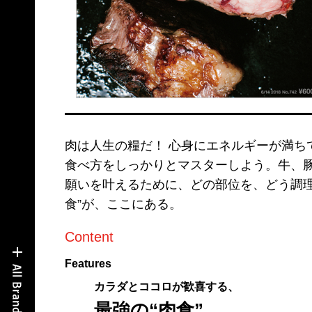
肉は人生の糧だ！ 心身にエネルギーが満ち
食べ方をしっかりとマスターしよう。牛、
願いを叶えるために、どの部位を、どう調理
食”が、ここにある。
Content
Features
カラダとココロが歓喜する、
最強の“肉食”