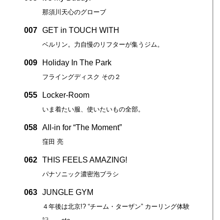
那須川天心のグローブ
007
GET in TOUCH WITH
ベルリン。力自慢のリフターが集うジム。
009
Holiday In The Park
フライングディスク その２
055
Locker-Room
いま着たい服、使いたいもの全部。
058
All-in for “The Moment”
窪田 亮
062
THIS FEELS AMAZING!
パナソニック濃密泡ブラシ
063
JUNGLE GYM
４年後は北京!? “チーム・ターザン” カーリング体験