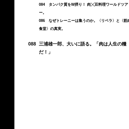
084 タンパク質をW摂り！ 肉╳豆料理ワールドツア
ー。
086 なぜトレーニーは集うのか。〈リベラ〉と〈筋
食堂〉の真実。
088
三浦雄一郎、大いに語る。「肉は人生の糧
だ！」