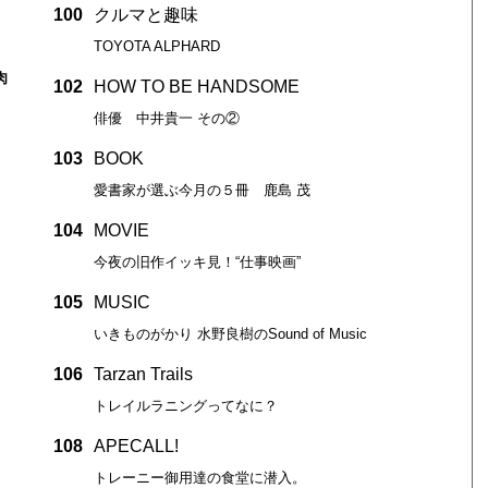
100
クルマと趣味
TOYOTA ALPHARD
肉
102
HOW TO BE HANDSOME
俳優 中井貴一 その②
103
BOOK
愛書家が選ぶ今月の５冊 鹿島 茂
104
MOVIE
今夜の旧作イッキ見！“仕事映画”
105
MUSIC
いきものがかり 水野良樹のSound of Music
106
Tarzan Trails
トレイルラニングってなに？
108
APECALL!
トレーニー御用達の食堂に潜入。