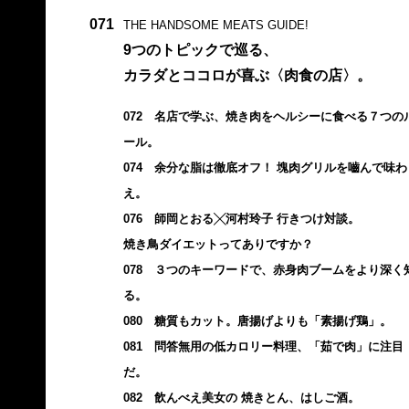
071
THE HANDSOME MEATS GUIDE!
9つのトピックで巡る、
カラダとココロが喜ぶ〈肉食の店〉。
072 名店で学ぶ、焼き肉をヘルシーに食べる７つの
ール。
074 余分な脂は徹底オフ！ 塊肉グリルを嚙んで味わ
え。
076 師岡とおる╳河村玲子 行きつけ対談。
焼き鳥ダイエットってありですか？
078 ３つのキーワードで、赤身肉ブームをより深く
る。
080 糖質もカット。唐揚げよりも「素揚げ鶏」。
081 問答無用の低カロリー料理、「茹で肉」に注目
だ。
082 飲んべえ美女の 焼きとん、はしご酒。