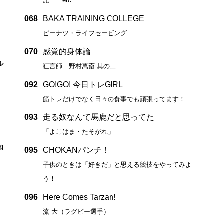
記……etc.
068
BAKA TRAINING COLLEGE
ピーナツ・ライフセービング
070
感覚的身体論
ル
狂言師 野村萬斎 其の二
092
GO!GO! 今日トレGIRL
筋トレだけでなく日々の食事でも頑張ってます！
093
走る奴なんて馬鹿だと思ってた
「よこはま・たそがれ」
知
095
CHOKANパンチ！
子供のときは「好きだ」と思える競技をやってみよ
う！
096
Here Comes Tarzan!
流 大（ラグビー選手）