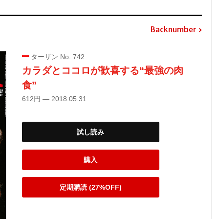
Backnumber
ターザン No. 742
カラダとココロが歓喜する“最強の肉
食”
612円 — 2018.05.31
試し読み
購入
定期購読 (27%OFF)