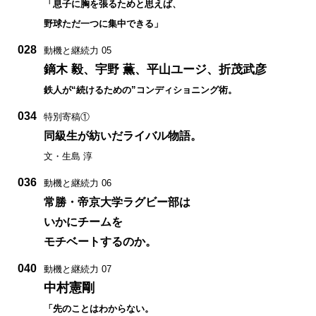
「息子に胸を張るためと思えば、
野球ただ一つに集中できる」
028
動機と継続力 05
鏑木 毅、宇野 薫、平山ユージ、折茂武彦
鉄人が“続けるための”コンディショニング術。
034
特別寄稿①
同級生が紡いだライバル物語。
文・生島 淳
036
動機と継続力 06
常勝・帝京大学ラグビー部は
いかにチームを
モチベートするのか。
040
動機と継続力 07
中村憲剛
「先のことはわからない。