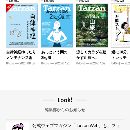
No. 931
No. 930
No. 929
No. 928
自律神経ゆったり
あっという間の
涼しくカラダを動
週に10分
メンテナンス術
2kg減
かす山旅へ。
トレッチ
840円 — 2026.08.06
840円 — 2026.07.23
840円 — 2026.07.09
840円 — 202
Look!
編集部からのお知らせ
公式ウェブマガジン「Tarzan Web」も。フィ