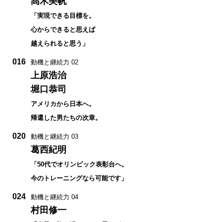
髙木美帆
「実現できる目標を。
心からできると思えば
越えられると思う」
016
動機と継続力 02
上原浩治
堀口恭司
アメリカから日本へ。
帰還した男たちの次章。
020
動機と継続力 03
葛西紀明
「50代でオリンピック表彰台へ。
今のトレーニングなら可能です」
024
動機と継続力 04
村田修一