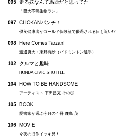
095
走る奴なんて馬鹿だと思ってた
「巨大不明生物ラン」
097
CHOKANパンチ！
優良健康者がゴールド保険証で優遇される日も近い!?
098
Here Comes Tarzan!
渡辺勇大・東野有紗（バドミントン選手）
102
クルマと趣味
HONDA CIVIC SHUTTLE
104
HOW TO BE HANDSOME
アーティスト 下田昌克 その①
105
BOOK
愛書家が選ぶ今月の４冊 鹿島 茂
106
MOVIE
今夜の旧作イッキ見！