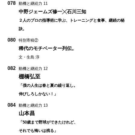
078
動機と継続力 11
中野ジェームズ修一╳石川三知
２人のプロの指導術に学ぶ、トレーニングと食事、継続の秘
訣。
080
特別寄稿②
稀代のモチベーター列伝。
文・生島 淳
082
動機と継続力 12
棚橋弘至
「僕の人生は春と夏の繰り返し。
伸びしろしかない！」
084
動機と継続力 13
山本昌
「50歳まで野球ができたけれど、
それでも悔いは残る」