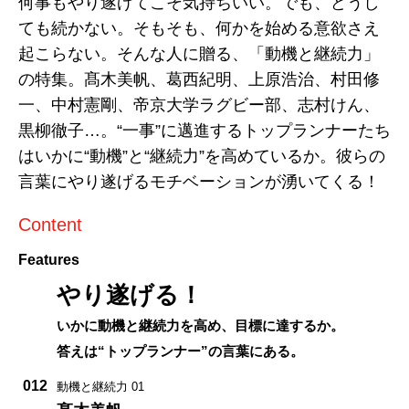
何事もやり遂げてこそ気持ちいい。でも、どうし
ても続かない。そもそも、何かを始める意欲さえ
起こらない。そんな人に贈る、「動機と継続力」
の特集。髙木美帆、葛西紀明、上原浩治、村田修
一、中村憲剛、帝京大学ラグビー部、志村けん、
黒柳徹子…。“一事”に邁進するトップランナーたち
はいかに“動機”と“継続力”を高めているか。彼らの
言葉にやり遂げるモチベーションが湧いてくる！
Content
Features
やり遂げる！
いかに動機と継続力を高め、目標に達するか。
答えは“トップランナー”の言葉にある。
012
動機と継続力 01