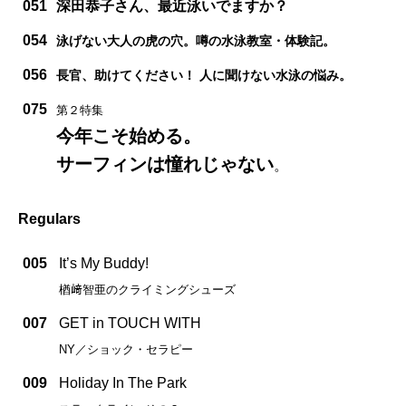
051
深田恭子さん、最近泳いでますか？
054
泳げない大人の虎の穴。噂の水泳教室・体験記。
056
長官、助けてください！ 人に聞けない水泳の悩み。
075
第２特集
今年こそ始める。
サーフィンは憧れじゃない
。
Regulars
005
It’s My Buddy!
楢﨑智亜のクライミングシューズ
007
GET in TOUCH WITH
NY／ショック・セラピー
009
Holiday In The Park