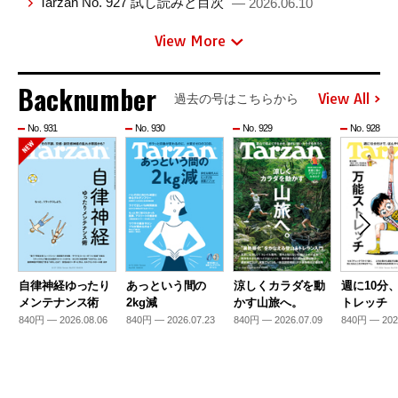
Tarzan No. 927 試し読みと目次
— 2026.06.10
View More
Backnumber
View All
過去の号はこちらから
No. 931
No. 930
No. 929
No. 928
自律神経ゆったり
あっという間の
涼しくカラダを動
週に10分
メンテナンス術
2kg減
かす山旅へ。
トレッチ
840円 — 2026.08.06
840円 — 2026.07.23
840円 — 2026.07.09
840円 — 202