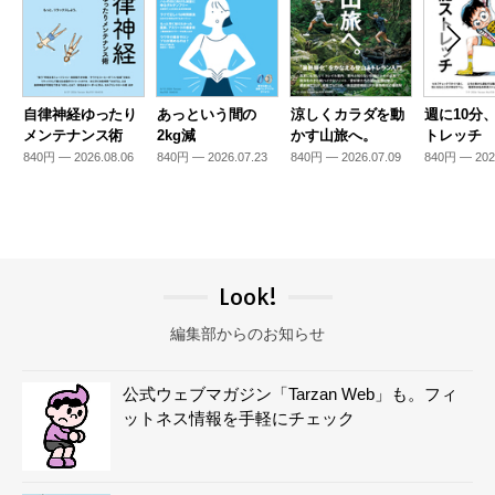
自律神経ゆったり
あっという間の
涼しくカラダを動
週に10分
メンテナンス術
2kg減
かす山旅へ。
トレッチ
840円 — 2026.08.06
840円 — 2026.07.23
840円 — 2026.07.09
840円 — 202
Look!
編集部からのお知らせ
公式ウェブマガジン「Tarzan Web」も。フィ
ットネス情報を手軽にチェック