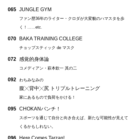
065
JUNGLE GYM
ファン歴36年のライター・クロダが大変貌のハマスタを歩
く！……etc.
070
BAKA TRAINING COLLEGE
チョップスティック de マスク
072
感覚的身体論
コメディアン・萩本欽一 其の二
092
わちみなみの
腹╳背中╳尻 トリプルトレーニング
家にあるもので負荷をかける！
095
CHOKANパンチ！
スポーツを通じて自分と向き合えば、新たな可能性が見えて
くるかもしれない。
096
Here Comes Tarzan!