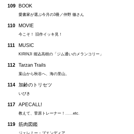
109
BOOK
愛書家が選ぶ今月の3冊／仲野 徹さん
110
MOVIE
今こそ！ 旧作イッキ見！
111
MUSIC
KIRINJI 堀込高樹の「ジム通いのメランコリー」
112
Tarzan Trails
葉山から秋谷へ、海の里山。
114
加齢のトリセツ
いびき
117
APECALL!
教えて、菅原トレーナー！……etc.
119
筋肉図鑑
ジェレミー・ブエンディア