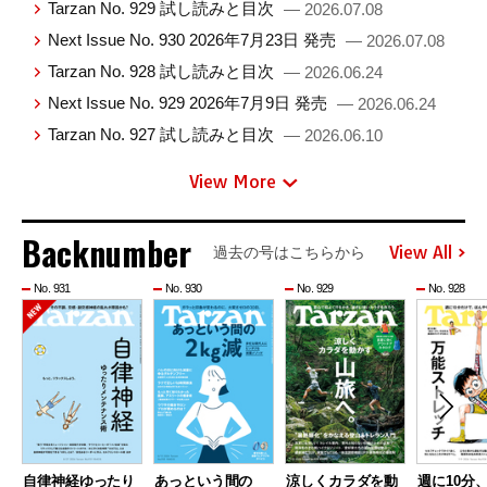
Tarzan No. 929 試し読みと目次
— 2026.07.08
Next Issue No. 930 2026年7月23日 発売
— 2026.07.08
Tarzan No. 928 試し読みと目次
— 2026.06.24
Next Issue No. 929 2026年7月9日 発売
— 2026.06.24
Tarzan No. 927 試し読みと目次
— 2026.06.10
View More
Backnumber
View All
過去の号はこちらから
No. 931
No. 930
No. 929
No. 928
自律神経ゆったり
あっという間の
涼しくカラダを動
週に10分