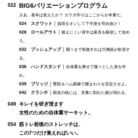
BIG6バリエーションプログラム
022
さあ、基本は覚えたか？ カラダ作りはここからが本番だ。
｜
024 スクワット
負荷をオンして下半身を苛め抜け！
｜
028 ロールアウト
鍛えにくい背中は家具を駆使して攻め
ろ。
｜
032 プッシュアップ
隅々まで刺激すれば大胸筋が歓喜す
る。
｜
036 ハンドスタンド
全体重を乗せて隆々とした肩を作
れ。
｜
039 ブリッジ
臀筋＆ハム鍛錬で腰まわりを安定させよ。
｜
042 クランチ
鍛造の暁には、見事に割れた腹が現れる。
049
キレイを研ぎ澄ます
女性のための自体重サーキット。
054
筋トレ前後のストレッチは、
この7つだけ覚えればいい。