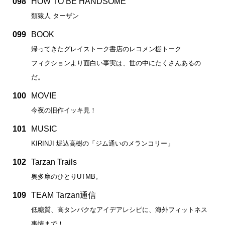
098
HOW TO BE HANDSOME
類猿人 ターザン
099
BOOK
帰ってきたグレイストーク書店のレコメン棚トーク
フィクションより面白い事実は、世の中にたくさんあるの
だ。
100
MOVIE
今夜の旧作イッキ見！
101
MUSIC
KIRINJI 堀込高樹の「ジム通いのメランコリー」
102
Tarzan Trails
奥多摩のひとりUTMB。
109
TEAM Tarzan通信
低糖質、高タンパクなアイデアレシピに、海外フィットネス
事情まで！