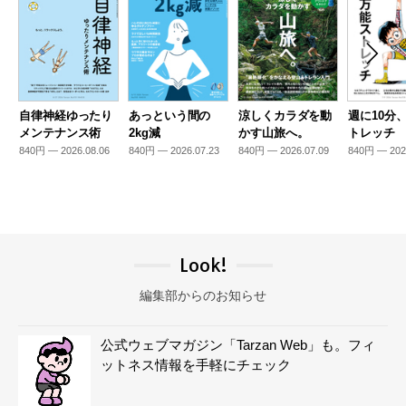
自律神経ゆったり
あっという間の
涼しくカラダを動
週に10分
メンテナンス術
2kg減
かす山旅へ。
トレッチ
840円 — 2026.08.06
840円 — 2026.07.23
840円 — 2026.07.09
840円 — 202
Look!
編集部からのお知らせ
公式ウェブマガジン「Tarzan Web」も。フィ
ットネス情報を手軽にチェック