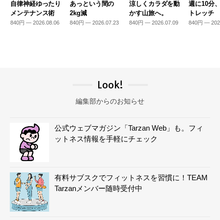
自律神経ゆったり
あっという間の
涼しくカラダを動
週に10分
メンテナンス術
2kg減
かす山旅へ。
トレッチ
840円 — 2026.08.06
840円 — 2026.07.23
840円 — 2026.07.09
840円 — 202
Look!
編集部からのお知らせ
公式ウェブマガジン「Tarzan Web」も。フィ
ットネス情報を手軽にチェック
有料サブスクでフィットネスを習慣に！TEAM
Tarzanメンバー随時受付中