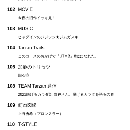
102
MOVIE
今夜の旧作イッキ見！
103
MUSIC
ヒャダインのジジジジ★ジムガスキ
104
Tarzan Trails
このコースのおかげで『UTMB』8位になれた。
106
加齢のトリセツ
胆石症
108
TEAM Tarzan 通信
2021脱げるカラダ部 白戸さん、脱げるカラダを語るの巻
109
筋肉図鑑
上野勇希（プロレスラー）
110
T-STYLE