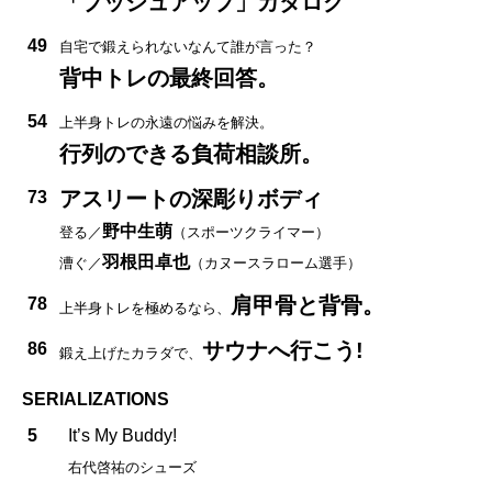
「プッシュアップ」カタログ
49
自宅で鍛えられないなんて誰が言った？
背中トレの最終回答。
54
上半身トレの永遠の悩みを解決。
行列のできる負荷相談所。
アスリートの深彫りボディ
73
野中生萌
登る／
（スポーツクライマー）
羽根田卓也
漕ぐ／
（カヌースラローム選手）
肩甲骨と背骨。
78
上半身トレを極めるなら、
サウナへ行こう!
86
鍛え上げたカラダで、
SERIALIZATIONS
5
It’s My Buddy!
右代啓祐のシューズ