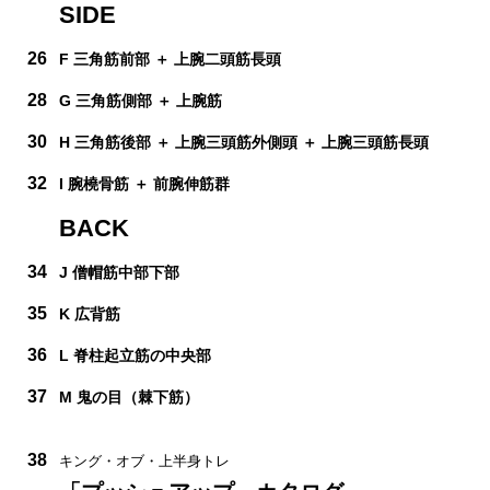
SIDE
26
F 三角筋前部 ＋ 上腕二頭筋長頭
28
G 三角筋側部 ＋ 上腕筋
30
H 三角筋後部 ＋ 上腕三頭筋外側頭 ＋ 上腕三頭筋長頭
32
I 腕橈骨筋 ＋ 前腕伸筋群
BACK
34
J 僧帽筋中部下部
35
K 広背筋
36
L 脊柱起立筋の中央部
37
M 鬼の目（棘下筋）
38
キング・オブ・上半身トレ