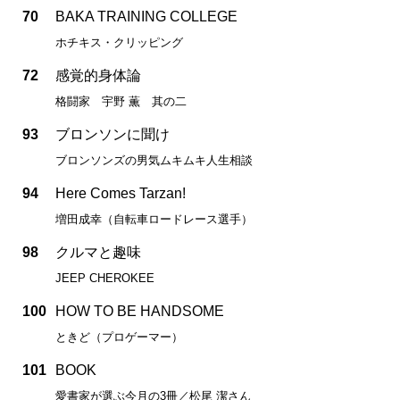
70
BAKA TRAINING COLLEGE
ホチキス・クリッピング
72
感覚的身体論
格闘家 宇野 薫 其の二
93
ブロンソンに聞け
ブロンソンズの男気ムキムキ人生相談
94
Here Comes Tarzan!
増田成幸（自転車ロードレース選手）
98
クルマと趣味
JEEP CHEROKEE
100
HOW TO BE HANDSOME
ときど（プロゲーマー）
101
BOOK
愛書家が選ぶ今月の3冊／松尾 潔さん