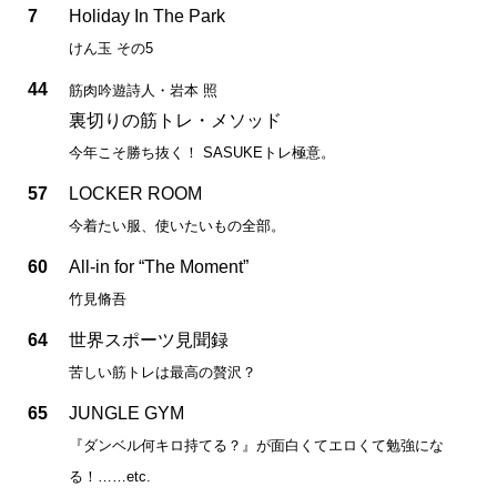
7
Holiday In The Park
けん玉 その5
44
筋肉吟遊詩人・岩本 照
裏切りの筋トレ・メソッド
今年こそ勝ち抜く！ SASUKEトレ極意。
57
LOCKER ROOM
今着たい服、使いたいもの全部。
60
All-in for “The Moment”
竹見脩吾
64
世界スポーツ見聞録
苦しい筋トレは最高の贅沢？
65
JUNGLE GYM
『ダンベル何キロ持てる？』が面白くてエロくて勉強にな
る！……etc.