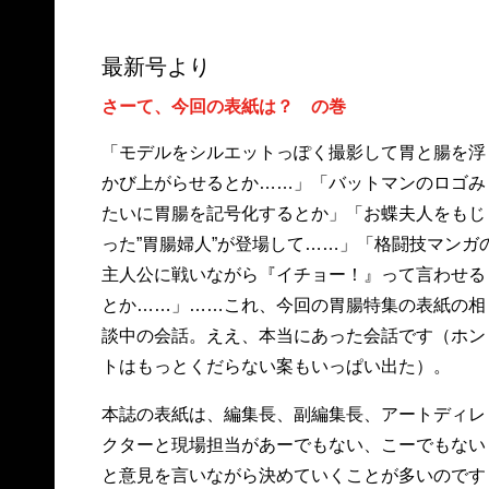
最新号より
さーて、今回の表紙は？ の巻
「モデルをシルエットっぽく撮影して胃と腸を浮
かび上がらせるとか……」「バットマンのロゴみ
たいに胃腸を記号化するとか」「お蝶夫人をもじ
った”胃腸婦人”が登場して……」「格闘技マンガ
主人公に戦いながら『イチョー！』って言わせる
とか……」……これ、今回の胃腸特集の表紙の相
談中の会話。ええ、本当にあった会話です（ホン
トはもっとくだらない案もいっぱい出た）。
本誌の表紙は、編集長、副編集長、アートディレ
クターと現場担当があーでもない、こーでもない
と意見を言いながら決めていくことが多いのです