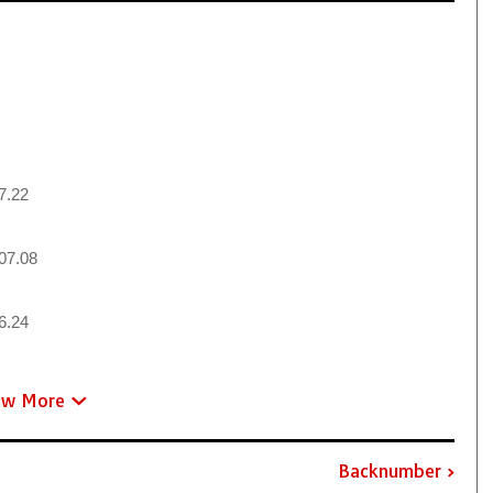
7.22
07.08
6.24
ew More
Backnumber