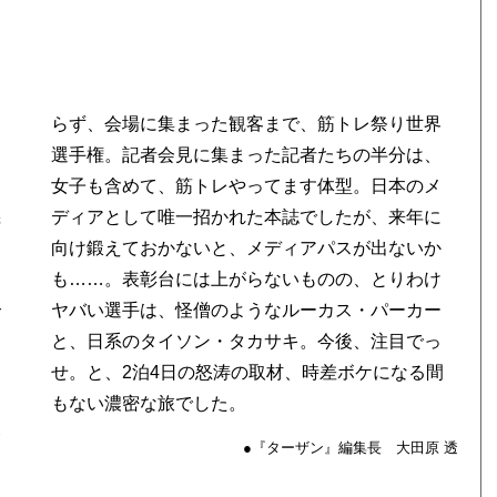
らず、会場に集まった観客まで、筋トレ祭り世界
機
に
ク
か
介
ー
っ
もない濃密な旅でした。
レ
●『ターザン』編集長 大田原 透