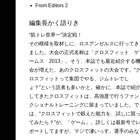
From Editors 2
編集長かく語りき
“筋トレ世界一”決定戦！
その模様を取材しに、ロスアンゼルスに行ってき
選手権。記者会見に集まった記者たちの半分は、
ました。大会の正式名称は「クロスフィット ゲ
女子も含めて、筋トレやってます体型。日本のメ
ームス 2013」。そう、本誌でも最近紹介する
ディアとして唯一招かれた本誌でしたが、来年
会が増えた、あのクロスフィットの大会です。“
向け鍛えておかないと、メディアパスが出ない
ロスフィットって集団でやる、ジムトレでし
も……。表彰台には上がらないものの、とりわけ
ょ？”という読者も多いかと。確かに、本誌で紹
ヤバい選手は、怪僧のようなルーカス・パーカ
してきたクロスフィットは、高強度で行うファン
と、日系のタイソン・タカサキ。今後、注目でっ
クショナルトレーニングに留まっていました。で
せ。と、2泊4日の怒涛の取材、時差ボケになる間
は、“クロスフィットで鍛えた能力を、試しに競
てみたら？”が、「ゲーム」。詳しくは最新号で
ポートしてますが、マジで凄いっす。選手のみな