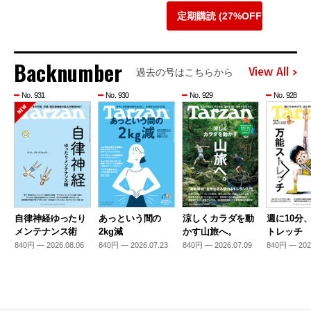
定期購読 (27%OFF)
Backnumber
View All
過去の号はこちらから
No. 931
No. 930
No. 929
No. 928
自律神経ゆったり
あっという間の
涼しくカラダを動
週に10分
メンテナンス術
2kg減
かす山旅へ。
トレッチ
840円 — 2026.08.06
840円 — 2026.07.23
840円 — 2026.07.09
840円 — 202