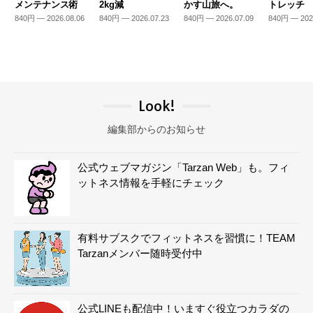
メンテナンス術
2kg減
かす山旅へ。
トレッチ
840円 — 2026.08.06
840円 — 2026.07.23
840円 — 2026.07.09
840円 — 202
Look!
編集部からのお知らせ
公式ウェブマガジン「Tarzan Web」も。フィ
ットネス情報を手軽にチェック
有料サブスクでフィットネスを習慣に！TEAM
Tarzanメンバー随時受付中
公式LINEも配信中！いますぐ役立つカラダの