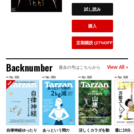
試し読み
購入
定期購読 (27%OFF)
Backnumber
View All
過去の号はこちらから
No. 931
No. 930
No. 929
No. 928
自律神経ゆったり
あっという間の
涼しくカラダを動
週に10分