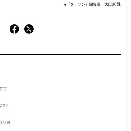
●『ターザン』編集長 大田原 透
間前
7.22
07.08