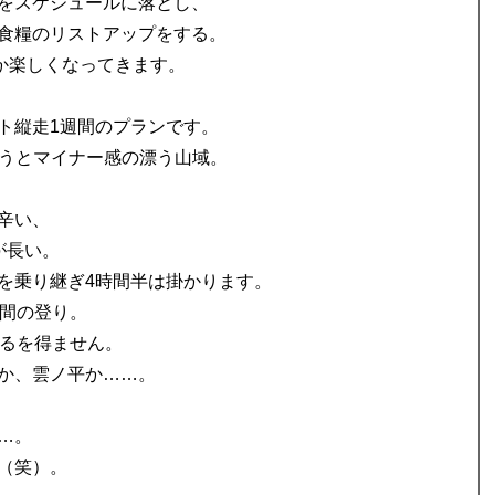
をスケジュールに落とし、
食糧のリストアップをする。
か楽しくなってきます。
ト縦走1週間のプランです。
言うとマイナー感の漂う山域。
辛い、
が長い。
を乗り継ぎ4時間半は掛かります。
時間の登り。
ざるを得ません。
か、雲ノ平か……。
…。
（笑）。