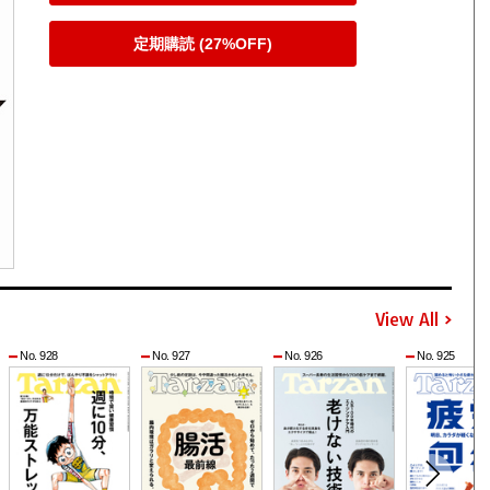
定期購読 (27%OFF)
View All
No. 928
No. 927
No. 926
No. 925