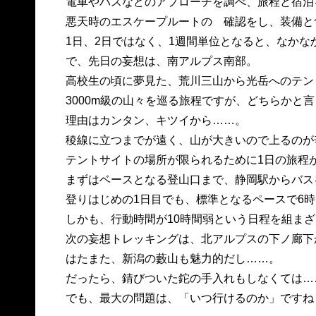
電車やバスなどのアプローチを調べ、旅程と宿泊
悪天時のエスケープルートの 確認をし、装備と
1日、2日ではなく、1週間単位となると、なかな
で、先日の妄想は、南アルプス南部。
高校生の頃に夢見た、荒川三山から光岳へのテン
3000m級の山々を巡る旅程ですが、どちらかと
理由はカンタン、キツイから……。
稜線に立つまでが遠く、山が大きいので上るのが
テントサイトの場所が限られるために1日の旅程
まずはベースとなる登山口まで、静岡駅からバス
登りはじめの1日目でも、標準となるペースで6
しかも、行動時間が10時間弱という日程を組ま
次の妄想トレッキングは、北アルプスの下ノ廊下
はたまた、新潟の藪山も魅力的だし……。
だったら、錆びついた鉈の手入れもしなくては…
でも、最大の問題は、「いつ行けるのか」ですね