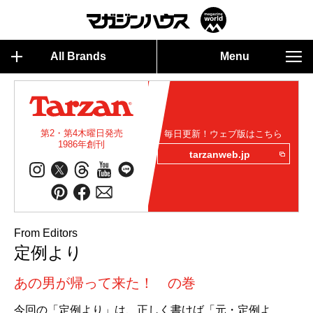
All Brands
Menu
第2・第4木曜日発売
毎日更新！ウェブ版はこちら
1986年創刊
tarzanweb.jp
From Editors
定例より
あの男が帰って来た！ の巻
今回の「定例より」は、正しく書けば「元・定例よ