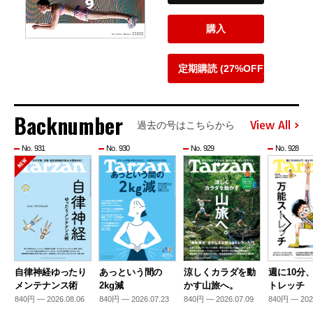
購入
定期購読 (27%OFF)
Backnumber
View All
過去の号はこちらから
No. 931
No. 930
No. 929
No. 928
自律神経ゆったり
あっという間の
涼しくカラダを動
週に10分
メンテナンス術
2kg減
かす山旅へ。
トレッチ
840円 — 2026.08.06
840円 — 2026.07.23
840円 — 2026.07.09
840円 — 202