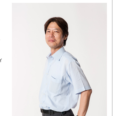
仁
イ
と