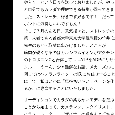
やら？ という日々を送っておりましたが、やっ
と自分でもカラダで理解できる特集が回ってきま
した。ストレッチ、好きです好きです！ だって
ホントに気持ちいいですもん！
そして７月のある日。意気揚々と、ストレッチの
第一人者である首都大学東京大学院教授の竹井 
先生のもとへ取材に出かけました。ところが！
筋肉が硬くなるのはカルシウムイオンがアクチン
のトロポニンCと合体して……ATPをADPにリサ
クル……うーん、少々難解なお話。メカニズムに
関してはベテランライターのI氏にお任せするこ
にして、私はいかに「気持ちい〜い」ページを作
るか、に専念することにいたしました。
オーディションでカラダの柔らかいモデルを選ぶ
ことから始まって、カメラマン、スタイリスト、
イラストレーター、デザイナーの皆さんと打ち合