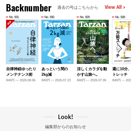
Backnumber
View All
過去の号はこちらから
No. 931
No. 930
No. 929
No. 928
自律神経ゆったり
あっという間の
涼しくカラダを動
週に10分
メンテナンス術
2kg減
かす山旅へ。
トレッチ
840円 — 2026.08.06
840円 — 2026.07.23
840円 — 2026.07.09
840円 — 202
Look!
編集部からのお知らせ