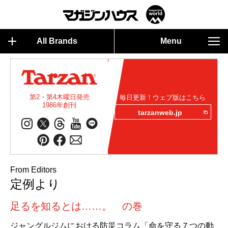
All Brands
Menu
第2・第4木曜日発売
毎日更新！ウェブ版はこちら
1986年創刊
tarzanweb.jp
From Editors
定例より
足るを知るとは……。 の巻
ジャングルジムにおける防災コラム「命を守る７つの動