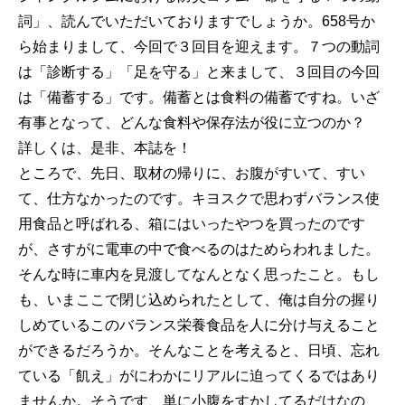
詞」、読んでいただいておりますでしょうか。658号か
ら始まりまして、今回で３回目を迎えます。７つの動詞
は「診断する」「足を守る」と来まして、３回目の今回
は「備蓄する」です。備蓄とは食料の備蓄ですね。いざ
有事となって、どんな食料や保存法が役に立つのか？
詳しくは、是非、本誌を！
ところで、先日、取材の帰りに、お腹がすいて、すい
て、仕方なかったのです。キヨスクで思わずバランス使
用食品と呼ばれる、箱にはいったやつを買ったのです
が、さすがに電車の中で食べるのはためらわれました。
そんな時に車内を見渡してなんとなく思ったこと。もし
も、いまここで閉じ込められたとして、俺は自分の握り
しめているこのバランス栄養食品を人に分け与えること
ができるだろうか。そんなことを考えると、日頃、忘れ
ている「飢え」がにわかにリアルに迫ってくるではあり
ませんか。そうです、単に小腹をすかしてるだけなの