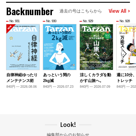
Backnumber
View All
過去の号はこちらから
No. 931
No. 930
No. 929
No. 928
自律神経ゆったり
あっという間の
涼しくカラダを動
週に10分
メンテナンス術
2kg減
かす山旅へ。
トレッチ
840円 — 2026.08.06
840円 — 2026.07.23
840円 — 2026.07.09
840円 — 202
Look!
編集部からのお知らせ