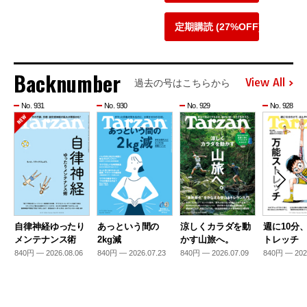
定期購読 (27%OFF)
Backnumber
View All
過去の号はこちらから
No. 931
No. 930
No. 929
No. 928
自律神経ゆったり
あっという間の
涼しくカラダを動
週に10分
メンテナンス術
2kg減
かす山旅へ。
トレッチ
840円 — 2026.08.06
840円 — 2026.07.23
840円 — 2026.07.09
840円 — 202