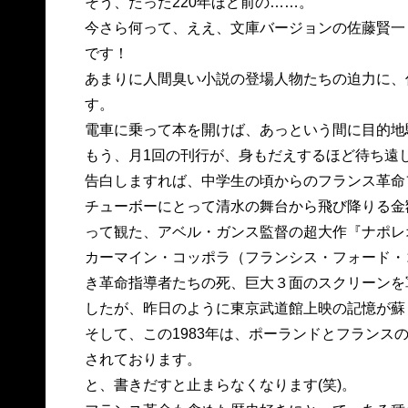
そう、たった220年ほど前の……。
今さら何って、ええ、文庫バージョンの佐藤賢一
です！
あまりに人間臭い小説の登場人物たちの迫力に、
す。
電車に乗って本を開けば、あっという間に目的地
もう、月1回の刊行が、身もだえするほど待ち遠
告白しますれば、中学生の頃からのフランス革命
チューボーにとって清水の舞台から飛び降りる金額
って観た、アベル・ガンス監督の超大作『ナポレ
カーマイン・コッポラ（フランシス・フォード・
き革命指導者たちの死、巨大３面のスクリーンを軍
したが、昨日のように東京武道館上映の記憶が蘇
そして、この1983年は、ポーランドとフランス
されております。
と、書きだすと止まらなくなります(笑)。