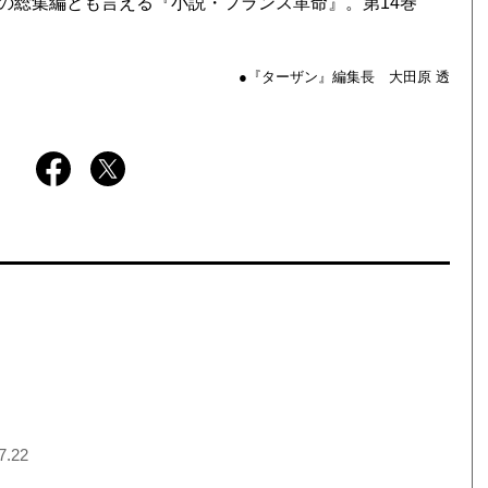
の総集編とも言える『小説・フランス革命』。第14巻
●『ターザン』編集長 大田原 透
7.22