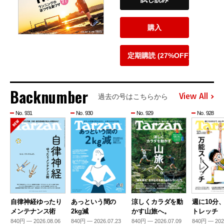
購入
定期購読 (27%OFF)
Backnumber
View All
過去の号はこちらから
No. 931
No. 930
No. 929
No. 928
自律神経ゆったり
あっという間の
涼しくカラダを動
週に10分
メンテナンス術
2kg減
かす山旅へ。
トレッチ
840円 — 2026.08.06
840円 — 2026.07.23
840円 — 2026.07.09
840円 — 202