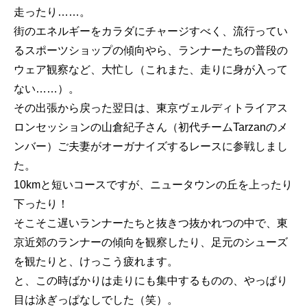
走ったり……。
街のエネルギーをカラダにチャージすべく、流行ってい
るスポーツショップの傾向やら、ランナーたちの普段の
ウェア観察など、大忙し（これまた、走りに身が入って
ない……）。
その出張から戻った翌日は、東京ヴェルディトライアス
ロンセッションの山倉紀子さん（初代チームTarzanのメ
ンバー）ご夫妻がオーガナイズするレースに参戦しまし
た。
10kmと短いコースですが、ニュータウンの丘を上ったり
下ったり！
そこそこ遅いランナーたちと抜きつ抜かれつの中で、東
京近郊のランナーの傾向を観察したり、足元のシューズ
を観たりと、けっこう疲れます。
と、この時ばかりは走りにも集中するものの、やっぱり
目は泳ぎっぱなしでした（笑）。