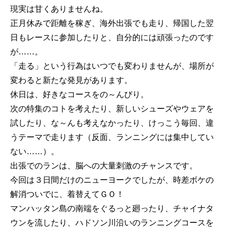
現実は甘くありませんね。
正月休みで距離を稼ぎ、海外出張でも走り、帰国した翌
日もレースに参加したりと、自分的には頑張ったのです
が……。
「走る」という行為はいつでも変わりませんが、場所が
変わると新たな発見があります。
休日は、好きなコースをの～んびり。
次の特集のコトを考えたり、新しいシューズやウェアを
試したり、な～んも考えなかったり、けっこう毎回、違
うテーマで走ります（反面、ランニングには集中してい
ない……）。
出張でのランは、脳への大量刺激のチャンスです。
今回は３日間だけのニューヨークでしたが、時差ボケの
解消ついでに、着替えてＧＯ！
マンハッタン島の南端をぐるっと廻ったり、チャイナタ
ウンを流したり、ハドソン川沿いのランニングコースを